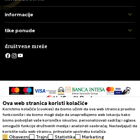
informacije
tike ponude
društvene mreže
Ova web stranica koristi kolačiće
Koristimo kolačiće (cookies) da bismo učinili da ova web stranica pravilno
Nastojimo da budemo što precizniji u opisu proizvoda, prikazu slika i
funkcioniše i da bismo mogli dalje da unapređujemo web lokaciju kako
samih cena, ali ne možemo garantovati da su sve informacije kompletne i
bismo poboljšali vaše korisničko iskustvo, personalizovali sadržaj i oglase,
bez grešaka. Svi artikli prikazani na sajtu su deo naše ponude i ne
omogućili funkcije društvenih medija i analizirali saobraćaj. Nastavljajući da
podrazumeva da su dostupni u svakom trenutku. Raspoloživost robe
koristite našu web stranicu, prihvatate upotrebu kolačića.
možete proveriti pozivom Call Centra na 011 422 1420
Obavezni
Trajni
Statistika
Marketing