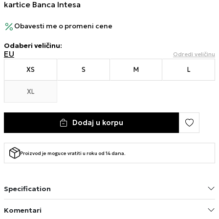
kartice Banca Intesa
Obavesti me o promeni cene
Odaberi veličinu
:
EU
Odredi veličinu
XS
S
M
L
XL
Dodaj u korpu
Proizvod je moguce vratiti u roku od 14 dana.
Specification
Komentari