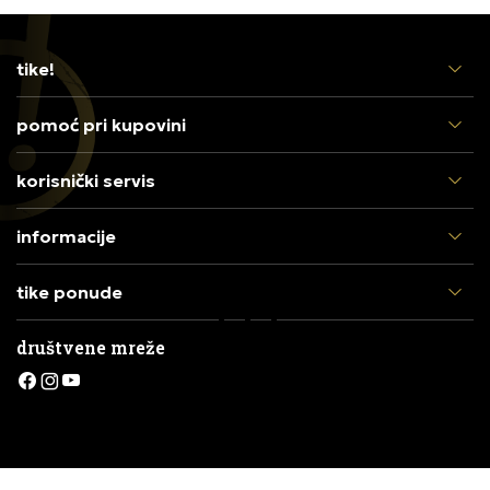
tike!
pomoć pri kupovini
korisnički servis
informacije
tike ponude
društvene mreže