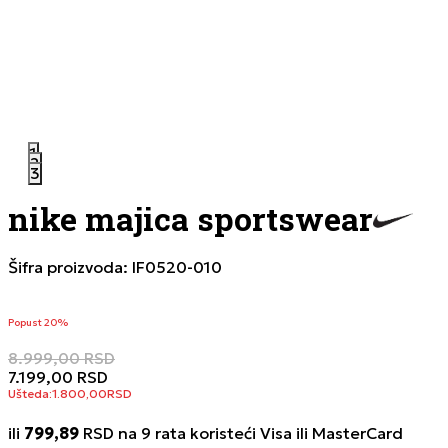
1
2
3
nike majica sportswear
Šifra proizvoda:
IF0520-010
Popust 20%
8.999,00
RSD
7.199,00
RSD
Ušteda:
1.800,00
RSD
ili
799,89
RSD na 9 rata koristeći Visa ili MasterCard