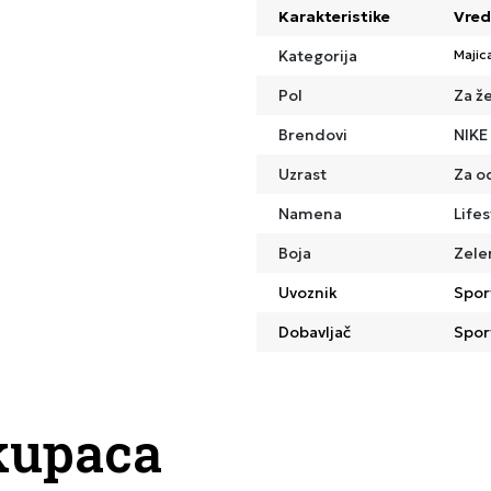
Karakteristike
Vred
Kategorija
Majic
Pol
Za ž
Brendovi
NIKE
Uzrast
Za o
Namena
Lifes
Boja
Zele
Uvoznik
Spor
Dobavljač
Spor
kupaca