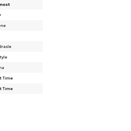
nost
a
ene
drasle
tyle
na
t Time
t Time