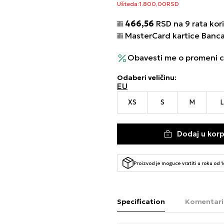
Ušteda:
1.800,00
RSD
ili
466,56
RSD na 9 rata kori
ili MasterCard kartice Banc
Obavesti me o promeni 
Odaberi veličinu
:
EU
XS
S
M
L
Dodaj u kor
Proizvod je moguce vratiti u roku od 
Specification
Komentari