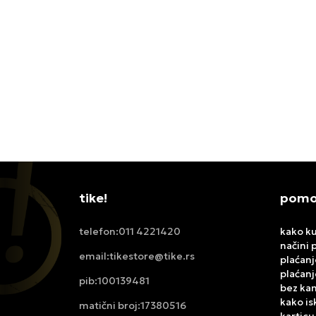
JORDAN MAJICA W J FLT FLC FT
NIKE 
SS TOP WNGS
11.999,00
RSD
4.499,
tike!
pomoć
011 4221420
kako ku
telefon:
načini 
tikestore@tike.rs
email:
plaćanj
plaćanj
100139481
pib:
bez ka
kako is
17380516
matični broj:
karticu