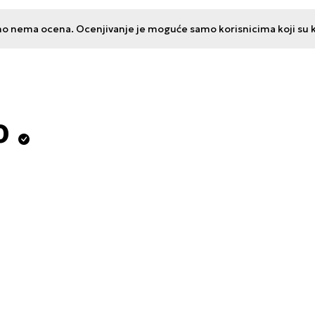
no nema ocena. Ocenjivanje je moguće samo korisnicima koji su kup
o