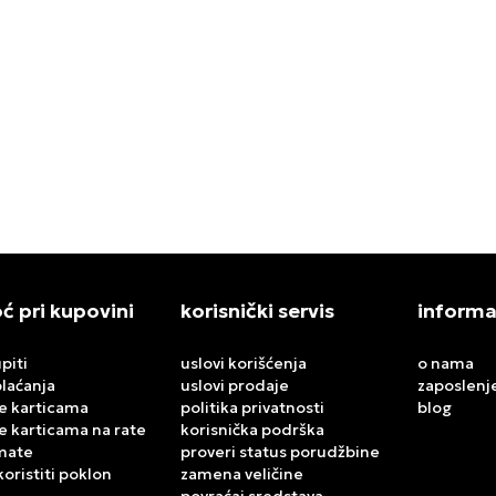
MAJICA STANDARD
JORDAN MAJICA M J BRK L
GFX SS CRW
00
RSD
5.299,00
RSD
 pri kupovini
korisnički servis
informa
piti
uslovi korišćenja
o nama
plaćanja
uslovi prodaje
zaposlenj
e karticama
politika privatnosti
blog
e karticama na rate
korisnička podrška
mate
proveri status porudžbine
koristiti poklon
zamena veličine
povraćaj sredstava