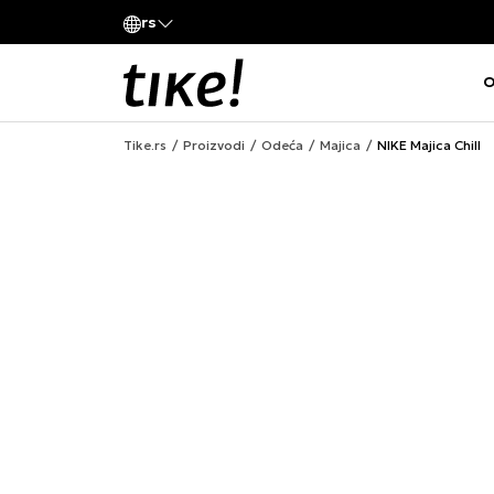
Pozovite nas
rs
va kompanije
011 422 1420
O
Tike.rs
Proizvodi
Odeća
Majica
NIKE Majica Chill