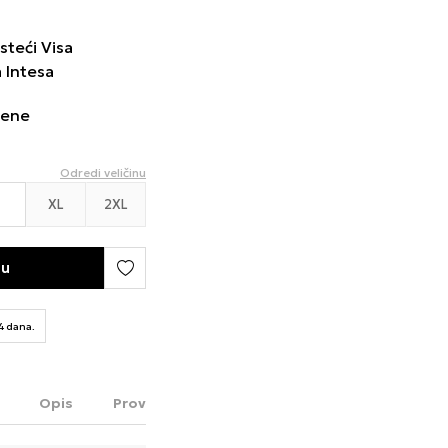
steći Visa
a Intesa
cene
Odredi veličinu
XL
2XL
pu
14 dana.
Opis
Proveri dostupnost u radnjama