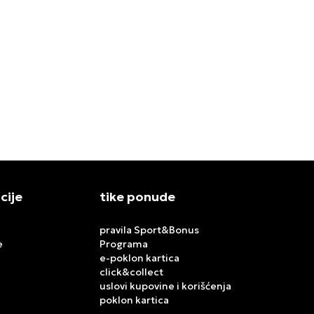
SR WM
NIKE MAJICA W NK PREGAME FLC
NIKE MAJIC
TOP
MAGNA SS
9.299,00
RSD
7.999,00
RS
cije
tike ponude
pravila Sport&Bonus
e
Programa
e-poklon kartica
click&collect
uslovi kupovine i korišćenja
poklon kartica