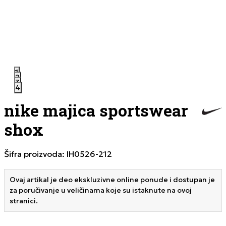
1
2
3
4
nike majica sportswear
shox
Šifra proizvoda:
IH0526-212
Ovaj artikal je deo ekskluzivne online ponude i dostupan je
za poručivanje u veličinama koje su istaknute na ovoj
stranici.