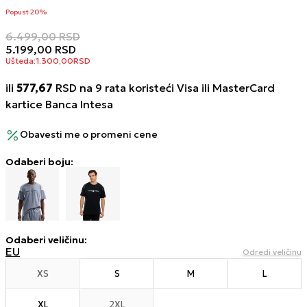
Popust 20%
6.499,00
RSD
5.199,00
RSD
Ušteda:
1.300,00
RSD
ili
577,67
RSD na 9 rata koristeći Visa ili MasterCard
kartice Banca Intesa
Obavesti me o promeni cene
Odaberi boju:
Odaberi veličinu
:
EU
Odredi veličinu
XS
S
M
L
XL
2XL