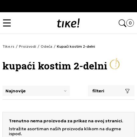
Kupi na 9 rata Banca Intesa karticama
Open
0
Tike.rs
Proizvodi
Odeća
Kupaći kostim 2-delni
kupaći kostim 2-delni
filteri
selecting a filter closes the filters and loads new product
Trenutno nema proizvoda za prikaz na ovoj stranici.
Istražite asortiman naših proizvoda klikom na dugme
ispod.