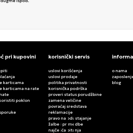
a dugme ispod.
 pri kupovini
korisnički servis
informa
piti
uslovi korišćenja
o nama
plaćanja
uslovi prodaje
zaposlenj
e karticama
politika privatnosti
blog
e karticama na rate
korisnička podrška
mate
proveri status porudžbine
koristiti poklon
zamena veličine
povraćaj sredstava
isporuke
reklamacije
pravo na odustajanje
žalbe i primedbe
najčešća pitanja