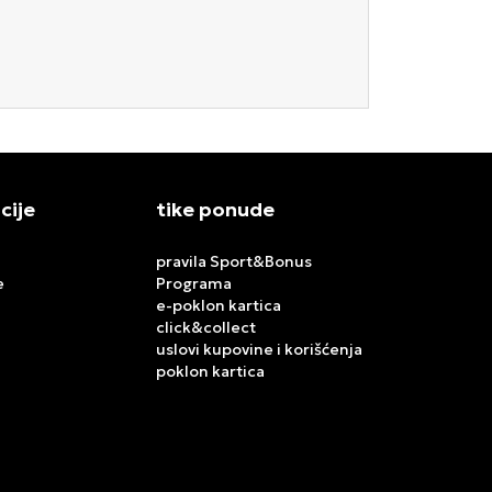
cije
tike ponude
pravila Sport&Bonus
e
Programa
e-poklon kartica
click&collect
uslovi kupovine i korišćenja
poklon kartica