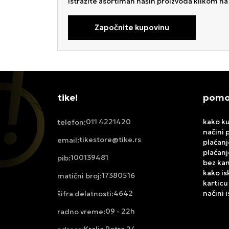
Istražite asortiman naših proizvoda klikom n
Započnite kupovinu
tike!
pomoć
011 4221420
kako ku
telefon:
načini 
tikestore@tike.rs
email:
plaćanj
plaćanj
100139481
pib:
bez ka
kako is
17380516
matični broj:
karticu
4642
načini 
šifra delatnosti:
09 - 22h
radno vreme: