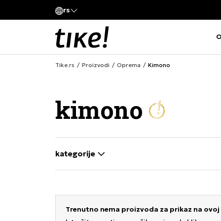
rs
Obaveštenje o promeni naziva kompanije
O
Tike.rs
Proizvodi
Oprema
Kimono
kimono
kategorije
selecting a filter closes the filters and loa
Trenutno nema proizvoda za prikaz na ovoj 