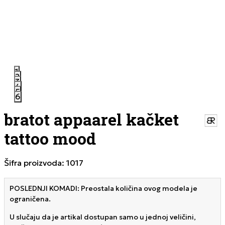
1
2
3
4
5
6
bratot appaarel kačket
tattoo mood
Šifra proizvoda:
1017
POSLEDNJI KOMADI: Preostala količina ovog modela je
ograničena.
U slučaju da je artikal dostupan samo u jednoj veličini,