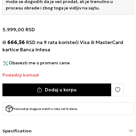
može se dogoditi da je već prodat, ali je trenutno u
procesu obrade i zbog toga je vidljiv na sajtu.
5.999,00
RSD
ili
666,56
RSD na 9 rata koristeći Visa ili MasterCard
kartice Banca Intesa
Obavesti me o promeni cene
Poslednji komadi
Dodaj u korpu
Proizvod je moguce vratiti u roku od 14 dana.
Specification