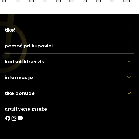
tike!
pomoć pri kupovini
korisnički servis
informacije
tike ponude
društvene mreže