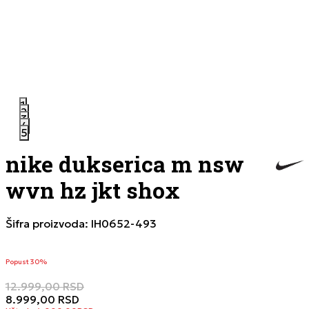
1
2
3
4
5
nike dukserica m nsw
wvn hz jkt shox
Šifra proizvoda:
IH0652-493
Popust 30%
12.999,00
RSD
8.999,00
RSD