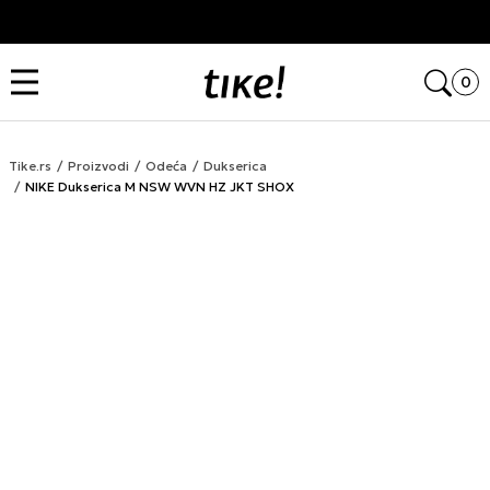
Kupi na 9 rata Banca Intesa karticama
Open
0
Tike.rs
Proizvodi
Odeća
Dukserica
NIKE Dukserica M NSW WVN HZ JKT SHOX