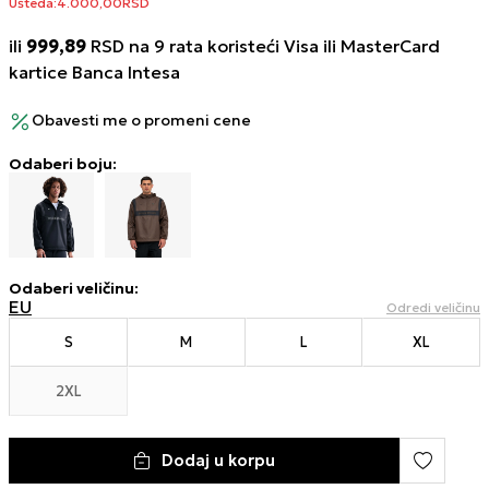
Ušteda:
4.000,00
RSD
ili
999,89
RSD na 9 rata koristeći Visa ili MasterCard
kartice Banca Intesa
Obavesti me o promeni cene
Odaberi boju:
Odaberi veličinu
:
EU
Odredi veličinu
S
M
L
XL
2XL
Dodaj u korpu