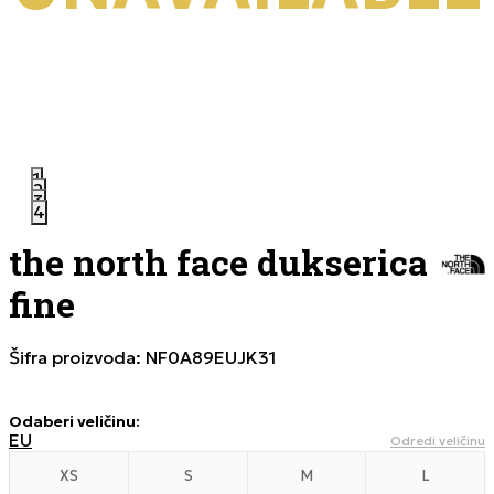
1
2
3
4
the north face dukserica
fine
Šifra proizvoda:
NF0A89EUJK31
Odaberi veličinu
:
EU
Odredi veličinu
XS
S
M
L