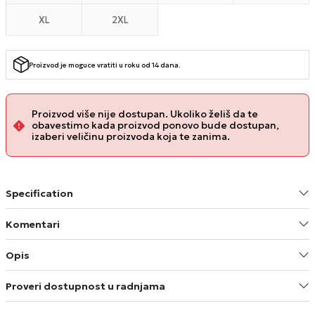
XL
2XL
Proizvod je moguce vratiti u roku od 14 dana.
Proizvod više nije dostupan. Ukoliko želiš da te
obavestimo kada proizvod ponovo bude dostupan,
izaberi veličinu proizvoda koja te zanima.
Specification
Komentari
Opis
Proveri dostupnost u radnjama