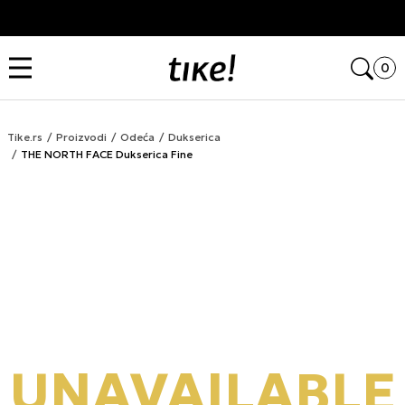
Kupi na 9 rata Banca Intesa karticama
Open
0
Tike.rs
Proizvodi
Odeća
Dukserica
THE NORTH FACE Dukserica Fine
UNAVAILABLE