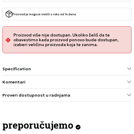
Proizvod je moguce vratiti u roku od 14 dana.
Proizvod više nije dostupan. Ukoliko želiš da te
obavestimo kada proizvod ponovo bude dostupan,
izaberi veličinu proizvoda koja te zanima.
Specification
Komentari
Proveri dostupnost u radnjama
preporučujemo