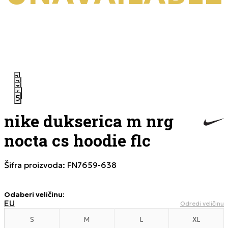
1
2
3
4
5
nike dukserica m nrg
nocta cs hoodie flc
Šifra proizvoda:
FN7659-638
Odaberi veličinu
:
EU
Odredi veličinu
S
M
L
XL