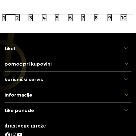
1
2
3
4
5
6
7
8
9
10
tike!
pomoć pri kupovini
korisnički servis
informacije
tike ponude
društvene mreže