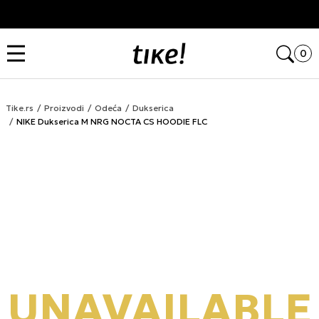
Kupi na 9 rata Banca Intesa karticama
Open
0
Tike.rs
Proizvodi
Odeća
Dukserica
NIKE Dukserica M NRG NOCTA CS HOODIE FLC
UNAVAILABLE