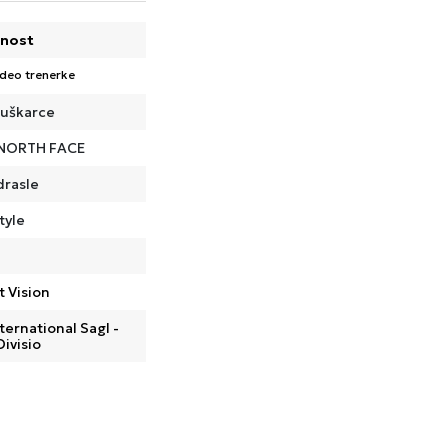
nost
 deo trenerke
uškarce
NORTH FACE
drasle
tyle
t Vision
ternational Sagl -
Divisio