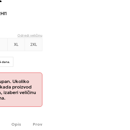
HI1
Odredi veličinu
XL
2XL
14 dana.
upan. Ukoliko
 kada proizvod
izaberi veličinu
ma.
Opis
Proveri dostupnost u radnjama