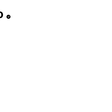
o
S DONJI DEO TRENERKE FB
ADIDAS DONJI DEO TRENE
 TP
DNM LOOSE PANTS