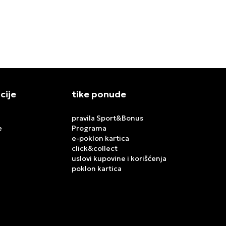
12.999,00
RSD
8.299,00
RS
cije
tike ponude
pravila Sport&Bonus
e
Programa
e-poklon kartica
click&collect
uslovi kupovine i korišćenja
poklon kartica