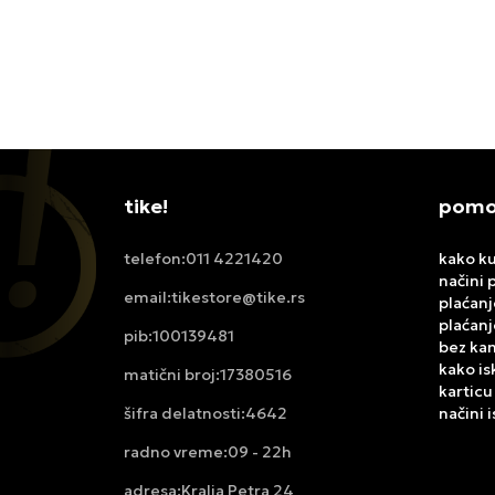
12.999,00
RSD
12.999
tike!
pomoć
011 4221420
kako ku
telefon:
načini 
tikestore@tike.rs
email:
plaćanj
plaćanj
100139481
pib:
bez ka
kako is
17380516
matični broj:
karticu
4642
načini 
šifra delatnosti:
09 - 22h
radno vreme:
Kralja Petra 24
adresa: