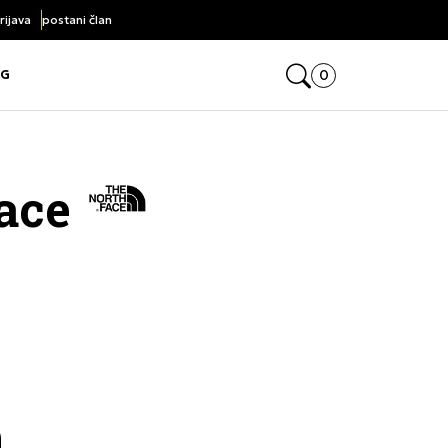
rijava
postani član
Click&Collect
Open mini cart, yo
0
OG
e the submenu
e the submenu
face
n