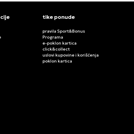
cije
tike ponude
pravila Sport&Bonus
e
Programa
e-poklon kartica
click&collect
uslovi kupovine i korišćenja
poklon kartica