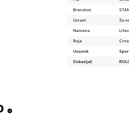
Brendovi
STA
Uzrast
Za o
Namena
Lifes
Boja
Crna
Uvoznik
Spor
Dobavljač
ROL
o