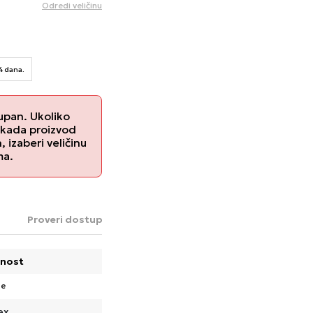
Odredi veličinu
14 dana.
upan. Ukoliko
 kada proizvod
izaberi veličinu
ma.
Proveri dostupnost u radnjama
nost
pe
ex