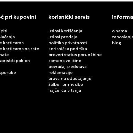
 pri kupovini
korisnički servis
informa
piti
uslovi korišćenja
o nama
plaćanja
uslovi prodaje
zaposlenj
e karticama
politika privatnosti
blog
e karticama na rate
korisnička podrška
mate
proveri status porudžbine
koristiti poklon
zamena veličine
povraćaj sredstava
isporuke
reklamacije
pravo na odustajanje
žalbe i primedbe
najčešća pitanja