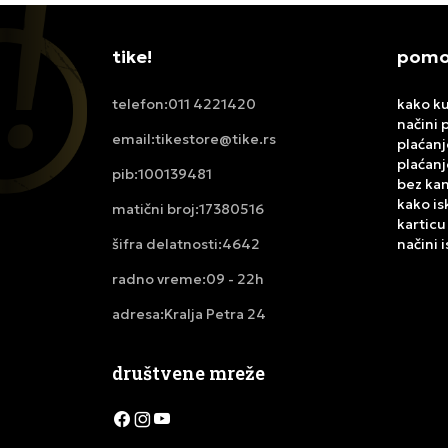
tike!
pomoć
011 4221420
kako ku
telefon:
načini 
tikestore@tike.rs
email:
plaćanj
plaćanj
100139481
pib:
bez ka
kako is
17380516
matični broj:
karticu
4642
načini 
šifra delatnosti:
09 - 22h
radno vreme:
Kralja Petra 24
adresa:
društvene mreže