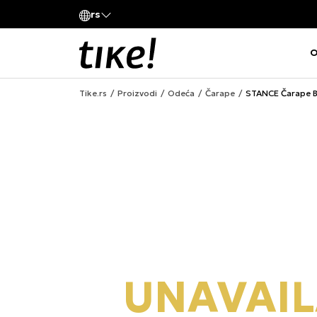
Pozovite nas
rs
va kompanije
011 422 1420
O
Tike.rs
Proizvodi
Odeća
Čarape
STANCE Čarape 
UNAVAIL