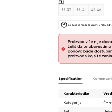
EU
35-37
38-41
42-46
Proizvod je moguce vratiti u roku od 
Proizvod više nije dost
želiš da te obavestimo
ponovo bude dostupan, 
proizvoda koja te zani
Specification
Komentari
Karakteristike
Vred
Kategorija
Čara
Pol
Unis