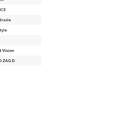
NCE
drasle
tyle
t Vision
O ZAG D