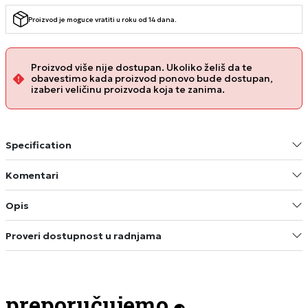
Proizvod je moguce vratiti u roku od 14 dana.
Proizvod više nije dostupan. Ukoliko želiš da te
obavestimo kada proizvod ponovo bude dostupan,
izaberi veličinu proizvoda koja te zanima.
Specification
Komentari
Opis
Proveri dostupnost u radnjama
preporučujemo