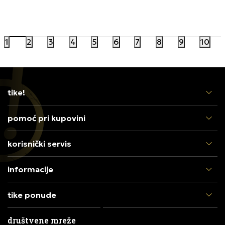
1.499,00
RSD
1.799,00
1
2
3
4
5
6
7
8
9
10
tike!
pomoć pri kupovini
korisnički servis
informacije
tike ponude
društvene mreže