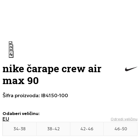
1
2
3
4
nike čarape crew air
max 90
Šifra proizvoda:
IB4150-100
Odaberi veličinu
:
EU
Odredi veličinu
34-38
38-42
42-46
46-50