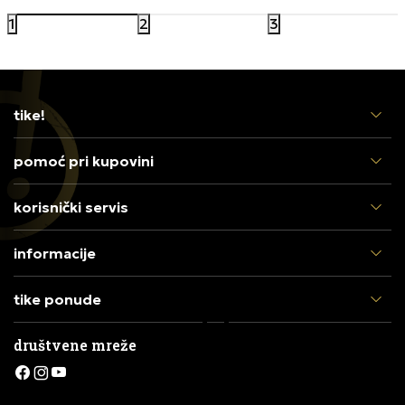
1
2
3
tike!
pomoć pri kupovini
korisnički servis
informacije
tike ponude
društvene mreže