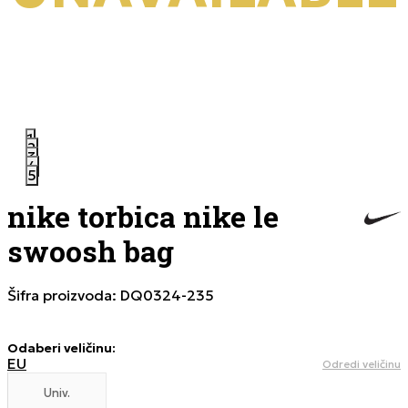
1
2
3
4
5
nike torbica nike le
swoosh bag
Šifra proizvoda:
DQ0324-235
Odaberi veličinu
:
EU
Odredi veličinu
Univ.