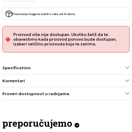
Proizvod je moguce vratiti u roku od 14 dana.
Proizvod više nije dostupan. Ukoliko želiš da te
obavestimo kada proizvod ponovo bude dostupan,
izaberi veličinu proizvoda koja te zanima.
Specification
Komentari
Proveri dostupnost u radnjama
preporučujemo