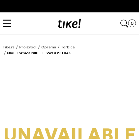
Kupi na 9 rata Banca Intesa karticama
Open
0
Tike.rs
Proizvodi
Oprema
Torbica
NIKE Torbica NIKE LE SWOOSH BAG
UNAVAILABLE