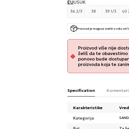
EU
US
UK
36 2/3
38
39 1/3
40 
Proizvod je moguce vratiti u roku od 
Proizvod više nije dost
želiš da te obavestimo
ponovo bude dostupan, 
proizvoda koja te zani
Specification
Komentari
Karakteristike
Vred
Kategorija
SAND
Pol
Za ž