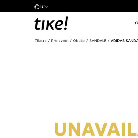
Pozovite nas
rs
va kompanije
011 422 1420
O
Tike.rs
Proizvodi
Obuća
SANDALE
ADIDAS SANDAL
UNAVAIL