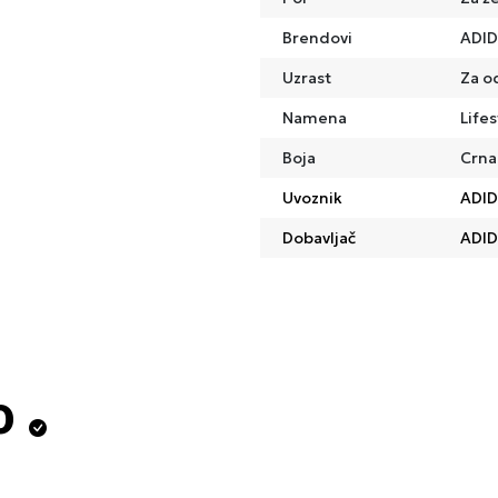
Brendovi
ADI
Uzrast
Za o
Namena
Lifes
Boja
Crna
Uvoznik
ADID
Dobavljač
ADID
o