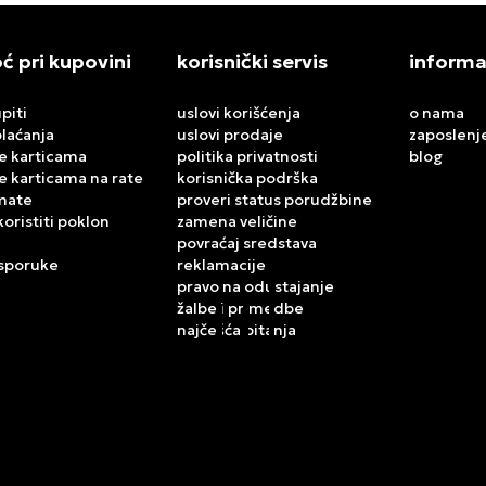
 pri kupovini
korisnički servis
informa
piti
uslovi korišćenja
o nama
plaćanja
uslovi prodaje
zaposlenj
e karticama
politika privatnosti
blog
e karticama na rate
korisnička podrška
mate
proveri status porudžbine
koristiti poklon
zamena veličine
povraćaj sredstava
isporuke
reklamacije
pravo na odustajanje
žalbe i primedbe
najčešća pitanja