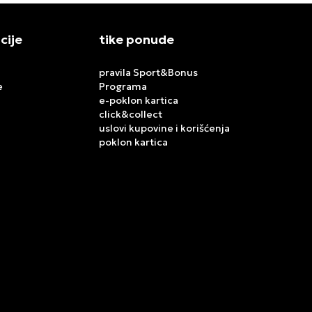
cije
tike ponude
pravila Sport&Bonus
e
Programa
e-poklon kartica
click&collect
uslovi kupovine i korišćenja
poklon kartica