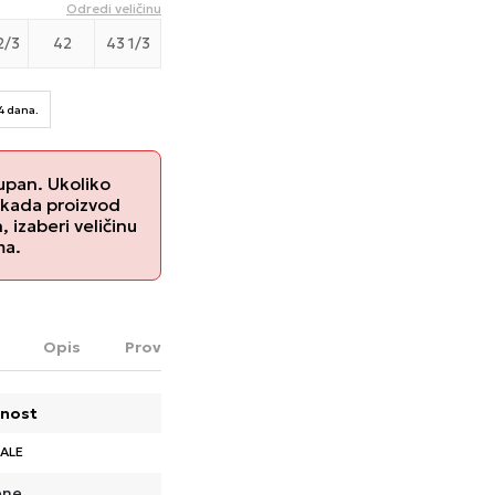
Odredi veličinu
2/3
42
43 1/3
14 dana.
upan. Ukoliko
 kada proizvod
izaberi veličinu
ma.
Opis
Proveri dostupnost u radnjama
nost
ALE
ene