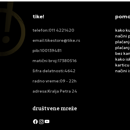
tike!
pomoć
011 4221420
kako ku
telefon:
načini 
tikestore@tike.rs
email:
plaćanj
plaćanj
100139481
pib:
bez ka
kako is
17380516
matični broj:
karticu
4642
načini 
šifra delatnosti:
09 - 22h
radno vreme:
Kralja Petra 24
adresa:
društvene mreže