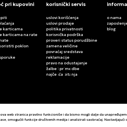
 pri kupovini
korisnički servis
informa
piti
uslovi korišćenja
o nama
plaćanja
uslovi prodaje
zaposlenj
e karticama
politika privatnosti
blog
e karticama na rate
korisnička podrška
mate
proveri status porudžbine
koristiti poklon
zamena veličine
povraćaj sredstava
isporuke
reklamacije
pravo na odustajanje
žalbe i primedbe
najčešća pitanja
da ova web stranica pravilno funkcioniše i da bismo mogli dalje da unapređuje
ase, omogućili funkcije društvenih medija i analizirali saobraćaj. Nastavljajuć