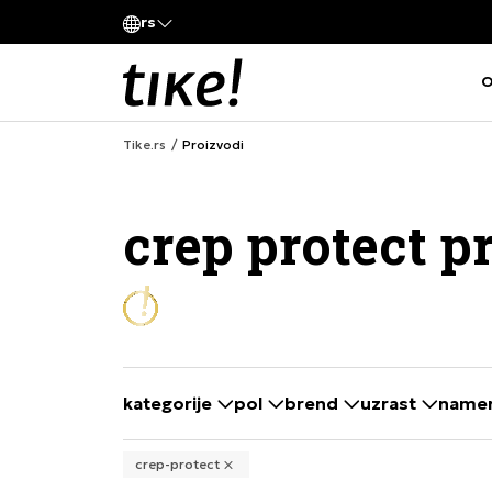
Pozovite nas
rs
va kompanije
011 422 1420
O
Tike.rs
Proizvodi
crep protect 
kategorije
pol
brend
uzrast
name
selecting a filter closes the filters and loa
crep-protect