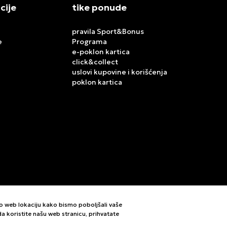
cije
tike ponude
pravila Sport&Bonus
e
Programa
e-poklon kartica
click&collect
uslovi kupovine i korišćenja
poklon kartica
mo web lokaciju kako bismo poboljšali vaše
i da koristite našu web stranicu, prihvatate