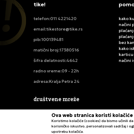
tike!
pomoć
011 4221420
kako ku
telefon:
načini 
tikestore@tike.rs
email:
plaćanj
plaćanj
100139481
pib:
bez ka
kako is
17380516
matični broj:
karticu
4642
načini 
šifra delatnosti:
09 - 22h
radno vreme:
Kralja Petra 24
adresa:
društvene mreže
Ova web stranica koristi kolačiće
Koristimo kolačiće (cookies) da bismo učinili 
korisničko iskustvo, personalizovali sadržaj i ogl
upotrebu kolačića.