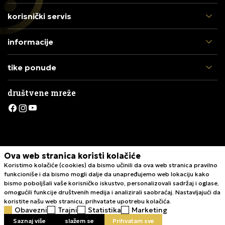
korisnički servis
informacije
tike ponude
društvene mreže
Ova web stranica koristi kolačiće
Koristimo kolačiće (cookies) da bismo učinili da ova web stranica pravilno
funkcioniše i da bismo mogli dalje da unapređujemo web lokaciju kako
bismo poboljšali vaše korisničko iskustvo, personalizovali sadržaj i oglase,
omogućili funkcije društvenih medija i analizirali saobraćaj. Nastavljajući da
koristite našu web stranicu, prihvatate upotrebu kolačića.
Nastojimo da budemo što precizniji u opisu proizvoda, prikazu slika i
Obavezni
Trajni
Statistika
Marketing
samih cena, ali ne možemo garantovati da su sve informacije kompletne i
bez grešaka. Svi artikli prikazani na sajtu su deo naše ponude i ne
Saznaj više
slažem se
Prihvatam sve