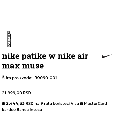
1
2
3
4
5
nike patike w nike air
max muse
Šifra proizvoda:
IR0090-001
21.999,00
RSD
ili
2.444,33
RSD na 9 rata koristeći Visa ili MasterCard
kartice Banca Intesa