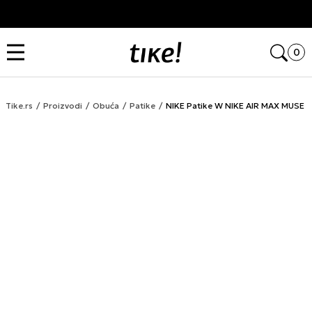
Kupi na 9 rata Banca Intesa karticama
Open
0
Tike.rs
Proizvodi
Obuća
Patike
NIKE Patike W NIKE AIR MAX MUSE