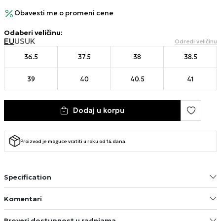
Obavesti me o promeni cene
Odaberi veličinu
:
EU
US
UK
Odredi veličinu
36.5
37.5
38
38.5
39
40
40.5
41
Dodaj u korpu
Proizvod je moguce vratiti u roku od 14 dana.
Specification
Komentari
Proveri dostupnost u radnjama