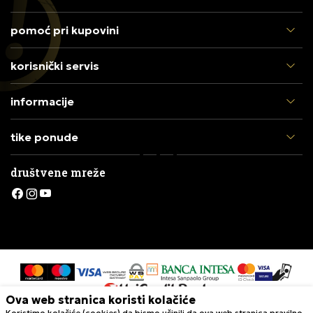
pomoć pri kupovini
korisnički servis
informacije
tike ponude
društvene mreže
Ova web stranica koristi kolačiće
Koristimo kolačiće (cookies) da bismo učinili da ova web stranica pravilno