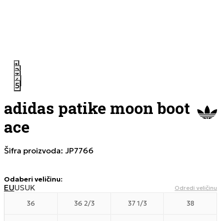
1
2
3
4
5
adidas patike moon boot
ace
Šifra proizvoda:
JP7766
Odaberi veličinu
:
EU
US
UK
Odredi veličinu
36
36 2/3
37 1/3
38