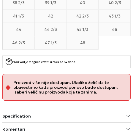
38 2/3
39 1/3
40
40 2/3
41 1/3
42
42 2/3
43 1/3
44
44 2/3
45 1/3
46
46 2/3
47 1/3
48
Proizvod je moguce vratiti u roku od 14 dana.
Proizvod više nije dostupan. Ukoliko želiš da te
obavestimo kada proizvod ponovo bude dostupan,
izaberi veličinu proizvoda koja te zanima.
Specification
Komentari