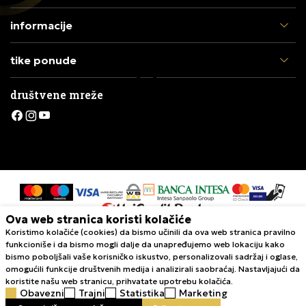
informacije
tike ponude
društvene mreže
Ova web stranica koristi kolačiće
Koristimo kolačiće (cookies) da bismo učinili da ova web stranica pravilno
Nastojimo da budemo što precizniji u opisu proizvoda, prikazu slika i
funkcioniše i da bismo mogli dalje da unapređujemo web lokaciju kako
samih cena, ali ne možemo garantovati da su sve informacije kompletne i
bismo poboljšali vaše korisničko iskustvo, personalizovali sadržaj i oglase,
bez grešaka. Svi artikli prikazani na sajtu su deo naše ponude i ne
omogućili funkcije društvenih medija i analizirali saobraćaj. Nastavljajući da
podrazumeva da su dostupni u svakom trenutku. Raspoloživost robe
koristite našu web stranicu, prihvatate upotrebu kolačića.
možete proveriti pozivom Call Centra na 011 422 1420
Obavezni
Trajni
Statistika
Marketing