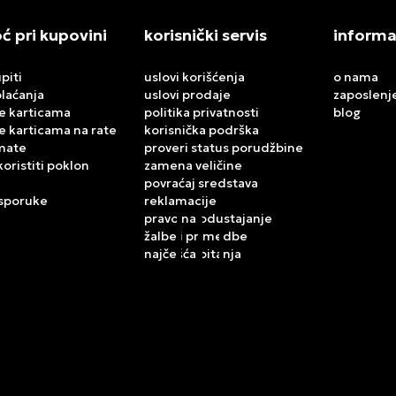
 pri kupovini
korisnički servis
informa
piti
uslovi korišćenja
o nama
plaćanja
uslovi prodaje
zaposlenj
e karticama
politika privatnosti
blog
e karticama na rate
korisnička podrška
mate
proveri status porudžbine
koristiti poklon
zamena veličine
povraćaj sredstava
isporuke
reklamacije
pravo na odustajanje
žalbe i primedbe
najčešća pitanja