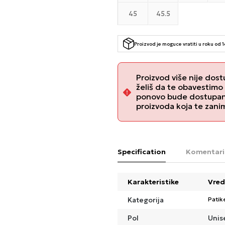
45
45.5
Proizvod je moguce vratiti u roku od 
Proizvod više nije dost
želiš da te obavestimo
ponovo bude dostupan, 
proizvoda koja te zani
Specification
Komentari
Karakteristike
Vred
Kategorija
Patik
Pol
Unis