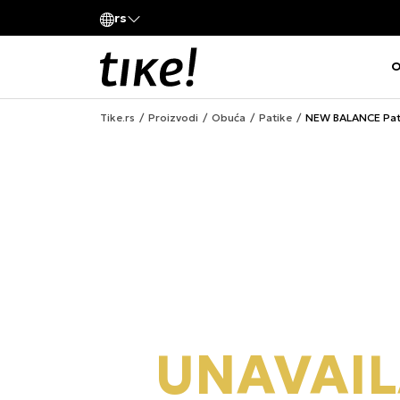
Pozovite nas
rs
va kompanije
011 422 1420
O
Tike.rs
Proizvodi
Obuća
Patike
NEW BALANCE Pat
UNAVAIL