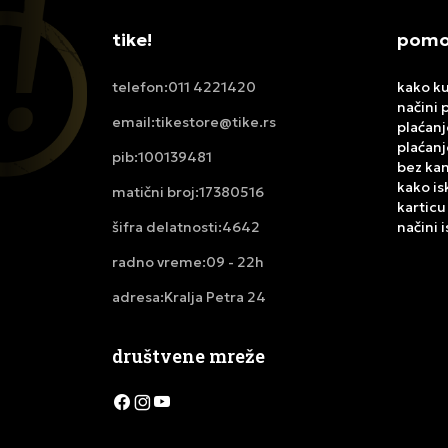
tike!
pomoć
011 4221420
kako ku
telefon:
načini 
tikestore@tike.rs
email:
plaćanj
plaćanj
100139481
pib:
bez ka
kako is
17380516
matični broj:
karticu
4642
načini 
šifra delatnosti:
09 - 22h
radno vreme:
Kralja Petra 24
adresa:
društvene mreže