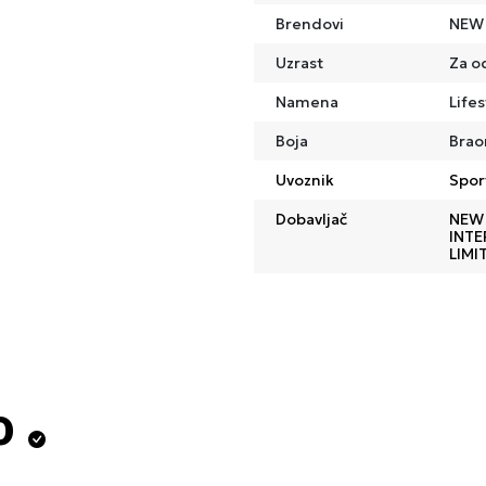
Brendovi
NEW
Uzrast
Za o
Namena
Lifes
Boja
Brao
Uvoznik
Spor
Dobavljač
NEW
INT
LIMI
o