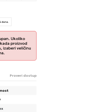
14 dana.
upan. Ukoliko
 kada proizvod
izaberi veličinu
ma.
Proveri dostupnost u radnjama
nost
e
ex