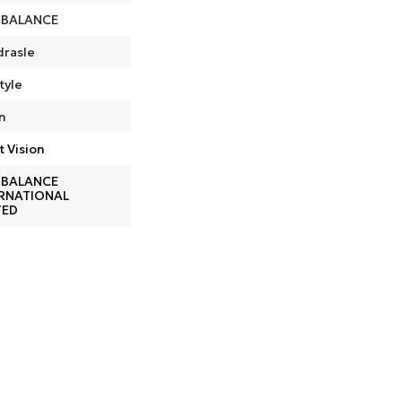
 BALANCE
drasle
tyle
n
t Vision
 BALANCE
ERNATIONAL
TED