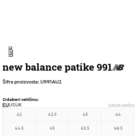
1
2
new balance patike 991
Šifra proizvoda:
U991AU2
Odaberi veličinu
:
EU
US
UK
Odredi veličinu
42
42.5
43
44
44.5
45
45.5
46.5