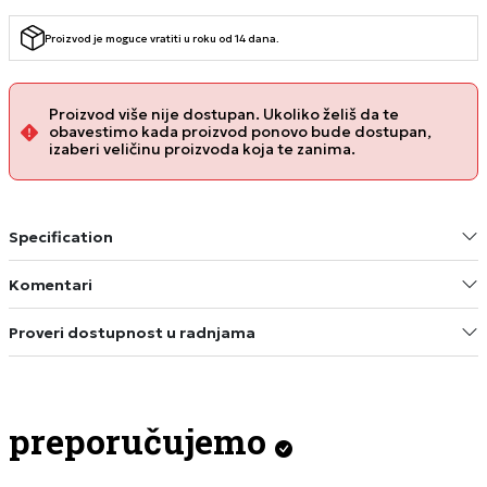
Proizvod je moguce vratiti u roku od 14 dana.
Proizvod više nije dostupan. Ukoliko želiš da te
obavestimo kada proizvod ponovo bude dostupan,
izaberi veličinu proizvoda koja te zanima.
Specification
Komentari
Proveri dostupnost u radnjama
preporučujemo