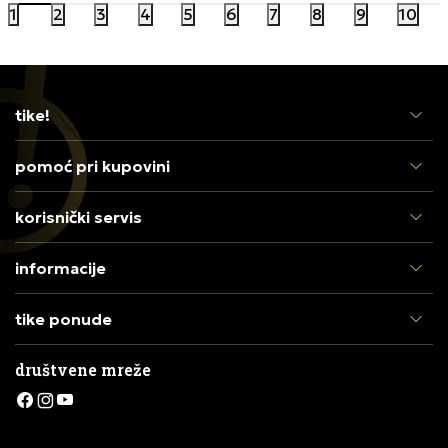
1
2
3
4
5
6
7
8
9
10
tike!
pomoć pri kupovini
korisnički servis
informacije
tike ponude
društvene mreže