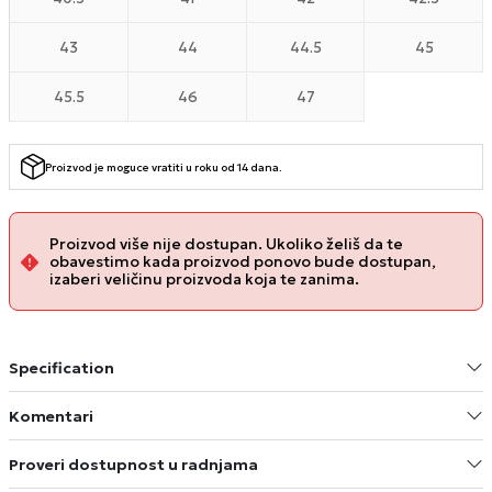
43
44
44.5
45
45.5
46
47
Proizvod je moguce vratiti u roku od 14 dana.
Proizvod više nije dostupan. Ukoliko želiš da te
obavestimo kada proizvod ponovo bude dostupan,
izaberi veličinu proizvoda koja te zanima.
Specification
Komentari
Proveri dostupnost u radnjama