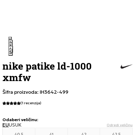
1
2
3
4
5
nike patike ld-1000
xmfw
Šifra proizvoda:
IH3642-499
(1
recenzija
)
Odaberi veličinu
:
EU
US
UK
Odredi veličinu
40.5
41
42
42.5