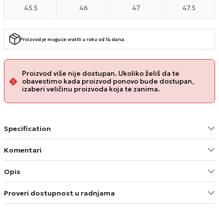
45.5
46
47
47.5
Proizvod je moguce vratiti u roku od 14 dana.
Proizvod više nije dostupan. Ukoliko želiš da te
obavestimo kada proizvod ponovo bude dostupan,
izaberi veličinu proizvoda koja te zanima.
Specification
Komentari
Opis
Proveri dostupnost u radnjama