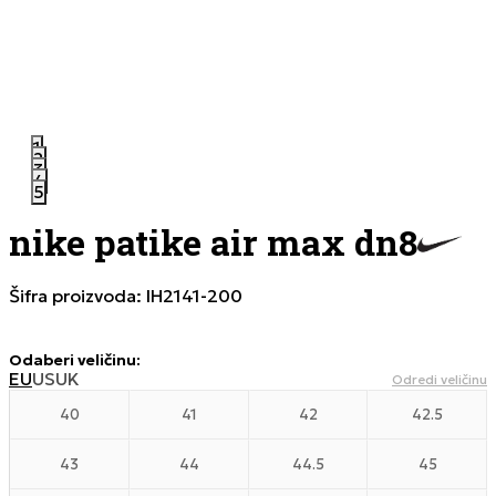
1
2
3
4
5
nike patike air max dn8
Šifra proizvoda:
IH2141-200
Odaberi veličinu
:
EU
US
UK
Odredi veličinu
40
41
42
42.5
43
44
44.5
45