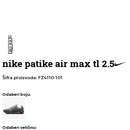
1
2
3
4
5
nike patike air max tl 2.5
Šifra proizvoda:
FZ4110-101
Odaberi boju:
Odaberi veličinu
: