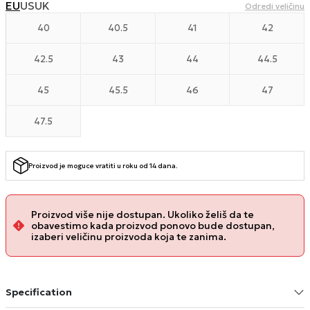
EU
US
UK
Odredi veličinu
40
40.5
41
42
42.5
43
44
44.5
45
45.5
46
47
47.5
Proizvod je moguce vratiti u roku od 14 dana.
Proizvod više nije dostupan. Ukoliko želiš da te
obavestimo kada proizvod ponovo bude dostupan,
izaberi veličinu proizvoda koja te zanima.
Specification