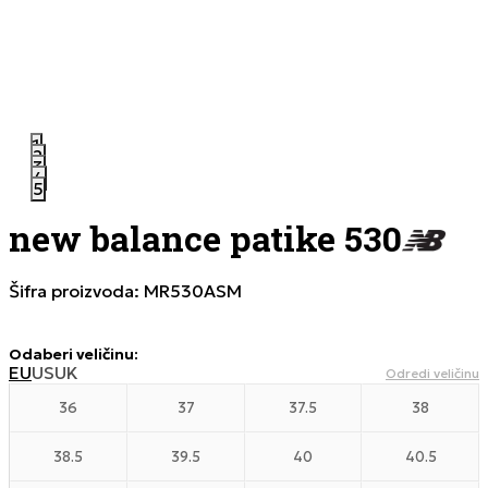
1
2
3
4
5
new balance patike 530
Šifra proizvoda:
MR530ASM
Odaberi veličinu
:
EU
US
UK
Odredi veličinu
36
37
37.5
38
38.5
39.5
40
40.5