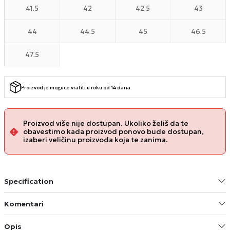
41.5
42
42.5
43
44
44.5
45
46.5
47.5
Proizvod je moguce vratiti u roku od 14 dana.
Proizvod više nije dostupan. Ukoliko želiš da te
obavestimo kada proizvod ponovo bude dostupan,
izaberi veličinu proizvoda koja te zanima.
Specification
Komentari
Opis