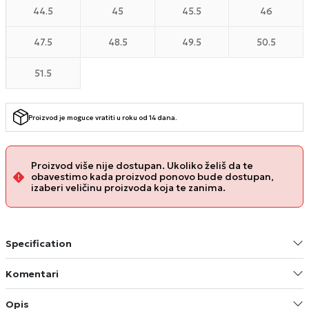
44.5
45
45.5
46
47.5
48.5
49.5
50.5
51.5
Proizvod je moguce vratiti u roku od 14 dana.
Proizvod više nije dostupan. Ukoliko želiš da te
obavestimo kada proizvod ponovo bude dostupan,
izaberi veličinu proizvoda koja te zanima.
Specification
Komentari
Opis