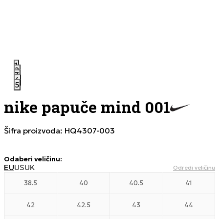
1
2
3
4
5
nike papuče mind 001
Šifra proizvoda:
HQ4307-003
Odaberi veličinu
:
EU
US
UK
Odredi veličinu
38.5
40
40.5
41
42
42.5
43
44