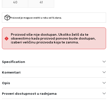
40
41
Proizvod je moguce vratiti u roku od 14 dana.
Proizvod više nije dostupan. Ukoliko želiš da te
obavestimo kada proizvod ponovo bude dostupan,
izaberi veličinu proizvoda koja te zanima.
Specification
Komentari
Opis
Proveri dostupnost u radnjama