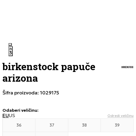
1
2
3
birkenstock papuče
arizona
Šifra proizvoda:
1029175
Odaberi veličinu
:
EU
US
Odredi veličinu
36
37
38
39