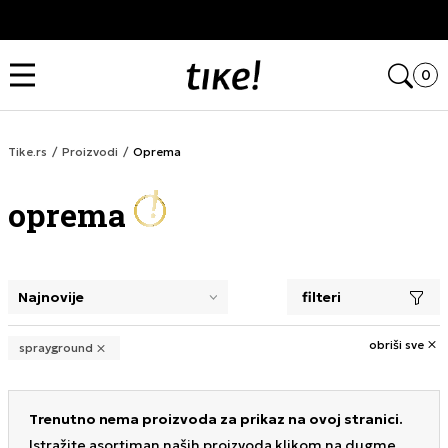
nas
Kupi na 9 rata Banca Inte
420
Open
0
Tike.rs
Proizvodi
Oprema
oprema
filteri
selecting a filter closes the filters and loads new product
obriši sve
sprayground
Trenutno nema proizvoda za prikaz na ovoj stranici.
Istražite asortiman naših proizvoda klikom na dugme