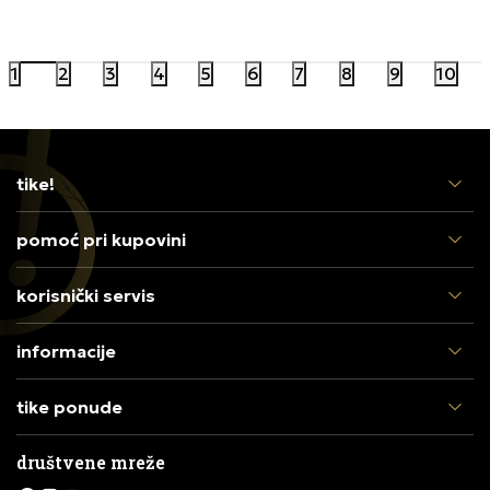
11.999,00
RSD
4.499,00
1
2
3
4
5
6
7
8
9
10
tike!
pomoć pri kupovini
korisnički servis
informacije
tike ponude
društvene mreže