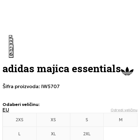
1
2
3
4
5
6
adidas majica essentials
Šifra proizvoda:
IW5707
Odaberi veličinu
:
EU
Odredi veličinu
2XS
XS
S
M
L
XL
2XL