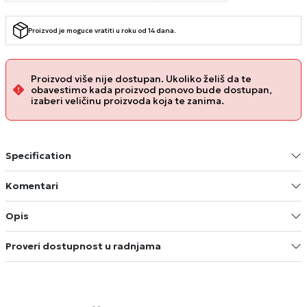
Proizvod je moguce vratiti u roku od 14 dana.
Proizvod više nije dostupan. Ukoliko želiš da te
obavestimo kada proizvod ponovo bude dostupan,
izaberi veličinu proizvoda koja te zanima.
Specification
Komentari
Opis
Proveri dostupnost u radnjama