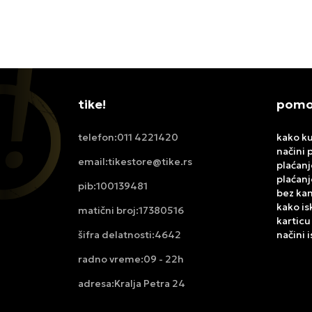
11.999,00
RSD
4.499,
tike!
pomoć
011 4221420
kako ku
telefon:
načini 
tikestore@tike.rs
email:
plaćanj
plaćanj
100139481
pib:
bez ka
kako is
17380516
matični broj:
karticu
4642
načini 
šifra delatnosti:
09 - 22h
radno vreme:
Kralja Petra 24
adresa: