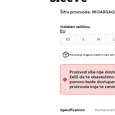
Šifra proizvoda:
NF0A8GAQ
Odaberi veličinu
:
EU
XS
S
M
L
Proizvod je moguce vratiti u roku od 
Proizvod više nije dost
želiš da te obavestimo
ponovo bude dostupan, 
proizvoda koja te zani
Specification
Komentari