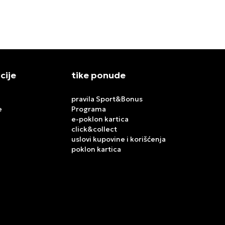
9.299,00
RSD
7.999,00
RS
cije
tike ponude
pravila Sport&Bonus
e
Programa
e-poklon kartica
click&collect
uslovi kupovine i korišćenja
poklon kartica