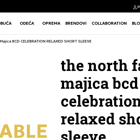
p
Kupi na 9 rata Banca Intesa karticama
BUĆA
ODEĆA
OPREMA
BRENDOVI
COLLABORATION
BL
Use shift+Enter to open or clos
Use shift+Enter to open or clos
Majica BCD CELEBRATION RELAXED SHORT SLEEVE
the north 
majica bcd
celebratio
relaxed sh
ABLE
sleeve