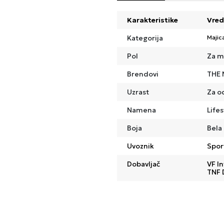
Karakteristike
Vred
Kategorija
Majic
Pol
Za m
Brendovi
THE 
Uzrast
Za o
Namena
Lifes
Boja
Bela
Uvoznik
Spor
Dobavljač
VF In
TNF 