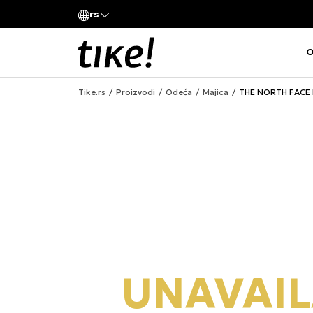
Pozovite nas
rs
va kompanije
011 422 1420
O
Tike.rs
Proizvodi
Odeća
Majica
THE NORTH FACE 
UNAVAIL