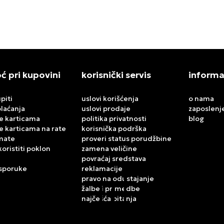
00
RSD
5.299,00
RSD
 pri kupovini
korisnički servis
informa
piti
uslovi korišćenja
o nama
plaćanja
uslovi prodaje
zaposlenj
e karticama
politika privatnosti
blog
e karticama na rate
korisnička podrška
mate
proveri status porudžbine
koristiti poklon
zamena veličine
povraćaj sredstava
isporuke
reklamacije
pravo na odustajanje
žalbe i primedbe
najčešća pitanja