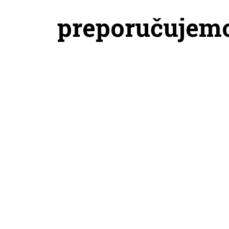
preporučujem
JORDAN MAJICA W J FLT FLC FT
NIKE 
SS TOP WNGS