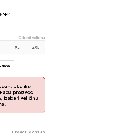
FN41
Odredi veličinu
XL
2XL
14 dana.
upan. Ukoliko
 kada proizvod
izaberi veličinu
ma.
Proveri dostupnost u radnjama