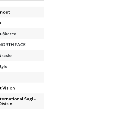
nost
a
uškarce
NORTH FACE
drasle
tyle
t Vision
ternational Sagl -
Divisio