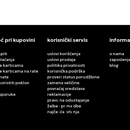
 pri kupovini
korisnički servis
informa
piti
uslovi korišćenja
o nama
plaćanja
uslovi prodaje
zaposlenj
e karticama
politika privatnosti
blog
e karticama na rate
korisnička podrška
mate
proveri status porudžbine
koristiti poklon
zamena veličine
povraćaj sredstava
isporuke
reklamacije
pravo na odustajanje
žalbe i primedbe
najčešća pitanja