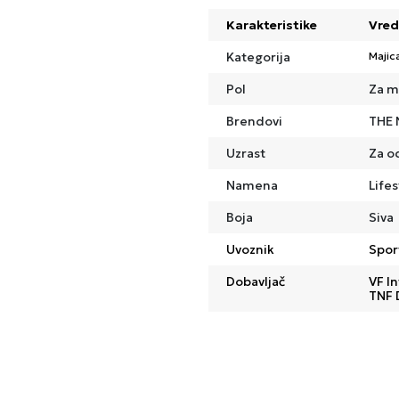
Karakteristike
Vred
Kategorija
Majic
Pol
Za m
Brendovi
THE 
Uzrast
Za o
Namena
Lifes
Boja
Siva
Uvoznik
Spor
Dobavljač
VF In
TNF 