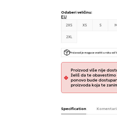
Odaberi veličinu
:
EU
2XS
XS
S
2XL
Proizvod je moguce vratiti u roku od 
Proizvod više nije dost
želiš da te obavestimo
ponovo bude dostupan, 
proizvoda koja te zani
Specification
Komentari