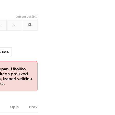
Odredi veličinu
M
L
XL
14 dana.
upan. Ukoliko
 kada proizvod
izaberi veličinu
ma.
Opis
Proveri dostupnost u radnjama