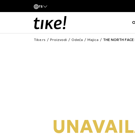
Pozovite nas
rs
va kompanije
011 422 1420
O
Tike.rs
Proizvodi
Odeća
Majica
THE NORTH FACE M
UNAVAIL