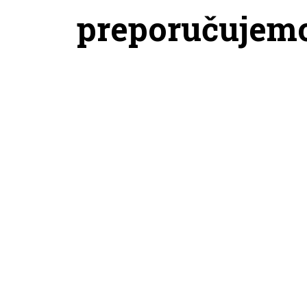
preporučujem
JORDAN MAJICA W J FLT FLC FT
NIKE 
SS TOP WNGS
11.999,00
RSD
4.499,