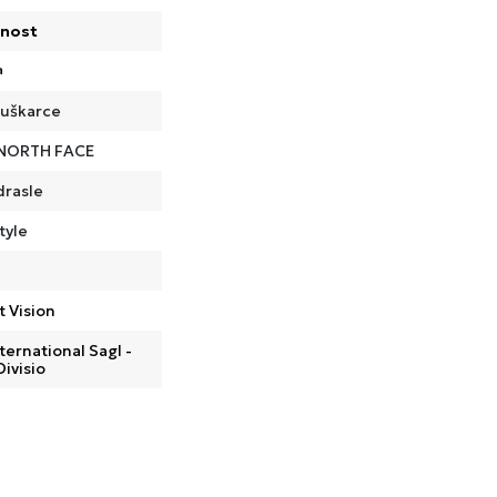
nost
a
uškarce
NORTH FACE
drasle
tyle
t Vision
ternational Sagl -
Divisio