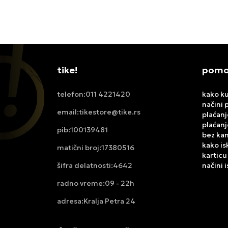
tike!
pomoć
011 4221420
kako ku
telefon:
načini 
tikestore@tike.rs
email:
plaćanj
plaćanj
100139481
pib:
bez ka
kako is
17380516
matični broj:
karticu
4642
načini 
šifra delatnosti:
09 - 22h
radno vreme:
Kralja Petra 24
adresa: