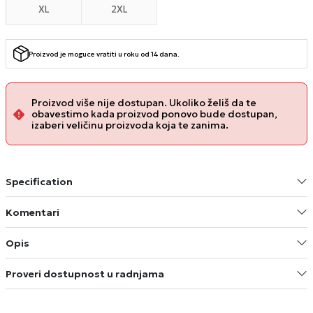
XL
2XL
Proizvod je moguce vratiti u roku od 14 dana.
Proizvod više nije dostupan. Ukoliko želiš da te
obavestimo kada proizvod ponovo bude dostupan,
izaberi veličinu proizvoda koja te zanima.
Specification
Komentari
Opis
Proveri dostupnost u radnjama