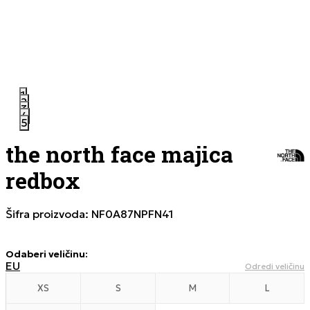
1
2
3
4
5
the north face majica
redbox
Šifra proizvoda:
NF0A87NPFN41
Odaberi veličinu
:
EU
Odredi veličinu
XS
S
M
L