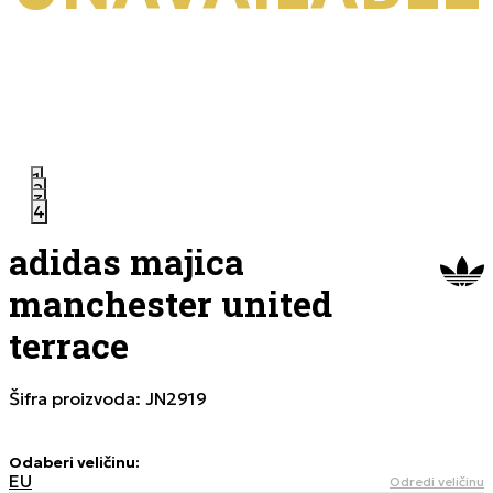
1
2
3
4
adidas majica
manchester united
terrace
Šifra proizvoda:
JN2919
Odaberi veličinu
:
EU
Odredi veličinu