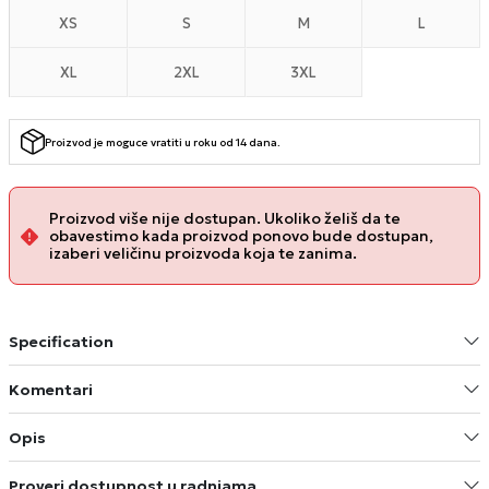
XS
S
M
L
XL
2XL
3XL
Proizvod je moguce vratiti u roku od 14 dana.
Proizvod više nije dostupan. Ukoliko želiš da te
obavestimo kada proizvod ponovo bude dostupan,
izaberi veličinu proizvoda koja te zanima.
Specification
Komentari
Opis
Proveri dostupnost u radnjama