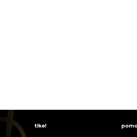
JORDAN MAJICA W J FLT FLC FT
NIKE 
SS TOP WNGS
11.999,00
RSD
4.499,
tike!
pomoć