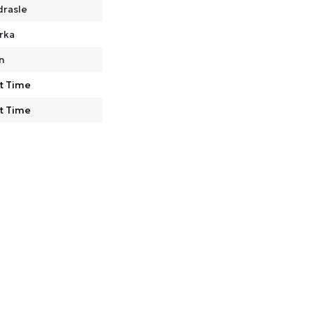
drasle
rka
n
t Time
t Time