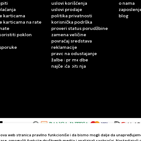
piti
uslovi korišćenja
o nama
plaćanja
uslovi prodaje
zaposlenj
e karticama
politika privatnosti
blog
e karticama na rate
korisnička podrška
mate
proveri status porudžbine
koristiti poklon
zamena veličine
povraćaj sredstava
isporuke
reklamacije
pravo na odustajanje
žalbe i primedbe
najčešća pitanja
da ova web stranica pravilno funkcioniše i da bismo mogli dalje da unapređuje
kazu slika i samih cena, ali ne možemo garantovati da su sve informacije komp
ase, omogućili funkcije društvenih medija i analizirali saobraćaj. Nastavljajuć