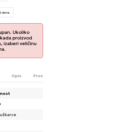
14 dana.
upan. Ukoliko
 kada proizvod
izaberi veličinu
ma.
Opis
Proveri dostupnost u radnjama
nost
a
uškarce