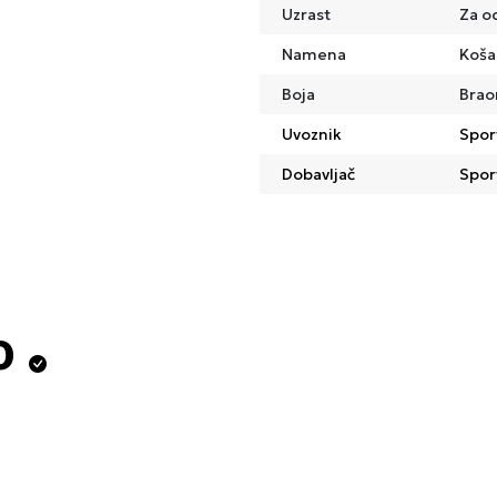
Uzrast
Za o
Namena
Koša
Boja
Brao
Uvoznik
Spor
Dobavljač
Spor
o