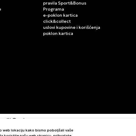
pravila Sport&Bonus
e
Programa
e-poklon kartica
click&collect
uslovi kupovine i korišćenja
poklon kartica
mo web lokaciju kako bismo poboljšali vaše
letne i bez grešaka. Svi artikli prikazani na sajtu su deo
i da koristite našu web stranicu, prihvatate