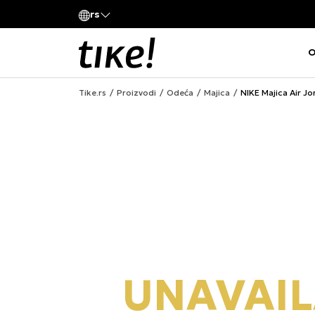
Pozovite nas
rs
va kompanije
011 422 1420
O
Tike.rs
Proizvodi
Odeća
Majica
NIKE Majica Air J
UNAVAIL