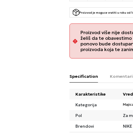
Proizvod je moguce vratiti u roku od 
Proizvod više nije dost
želiš da te obavestimo
ponovo bude dostupan, 
proizvoda koja te zani
Specification
Komentari
Karakteristike
Vred
Kategorija
Majic
Pol
Za m
Brendovi
NIKE