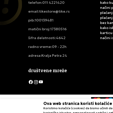
011 4221420
kako ku
telefon:
načini 
tikestore@tike.rs
email:
plaćanj
plaćanj
100139481
pib:
bez ka
kako is
17380516
matični broj:
karticu
4642
načini 
šifra delatnosti:
09 - 22h
radno vreme:
Kralja Petra 24
adresa:
društvene mreže
Ova web stranica koristi kolačiće
Koristimo kolačiće (cookies) da bismo učinili 
Nastojimo da budemo što precizniji u opisu proizvoda, pri
korisničko iskustvo, personalizovali sadržaj i ogl