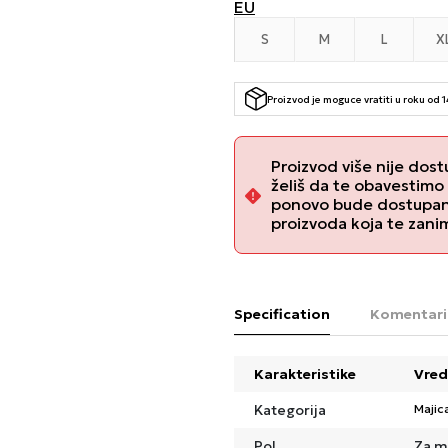
EU
S
M
L
X
Proizvod je moguce vratiti u roku od 
Proizvod više nije dost
želiš da te obavestimo
ponovo bude dostupan, 
proizvoda koja te zani
Specification
Komentari
Karakteristike
Vred
Kategorija
Majic
Pol
Za m