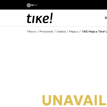
Pozovite nas
rs
va kompanije
011 422 1420
O
Tike.rs
Proizvodi
Odeća
Majica
TIKE Majica Tike! U
UNAVAIL