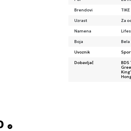
Brendovi
TIKE
Uzrast
Za o
Namena
Lifes
Boja
Bela
Uvoznik
Spor
Dobavljač
BDS 
Gree
King’
Hong
o