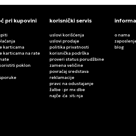
 pri kupovini
korisnički servis
informa
piti
uslovi korišćenja
o nama
plaćanja
uslovi prodaje
zaposlenj
e karticama
politika privatnosti
blog
e karticama na rate
korisnička podrška
mate
proveri status porudžbine
koristiti poklon
zamena veličine
povraćaj sredstava
isporuke
reklamacije
pravo na odustajanje
žalbe i primedbe
najčešća pitanja