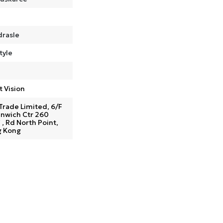
drasle
tyle
t Vision
Trade Limited, 6/F
nwich Ctr 260
 , Rd North Point,
 Kong