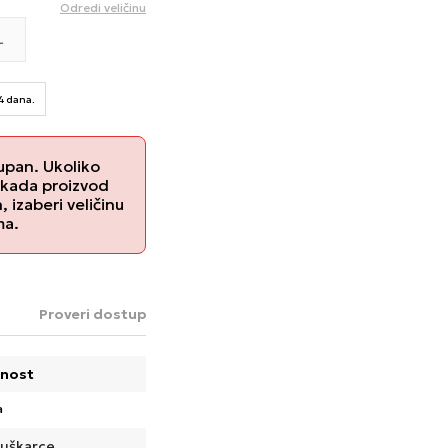
Odredi veličinu
L
14 dana.
upan. Ukoliko
 kada proizvod
izaberi veličinu
ma.
Proveri dostupnost u radnjama
nost
a
uškarce