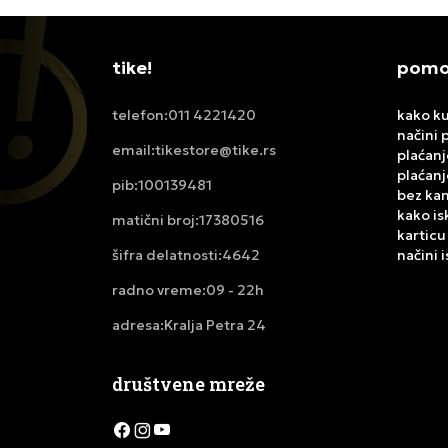
tike!
pomoć
011 4221420
kako ku
telefon:
načini 
tikestore@tike.rs
email:
plaćanj
plaćanj
100139481
pib:
bez ka
kako is
17380516
matični broj:
karticu
4642
načini 
šifra delatnosti:
09 - 22h
radno vreme:
Kralja Petra 24
adresa:
društvene mreže