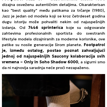
dizajna osveženu autentičnim detaljima. Okarakterisan
kao "
best quality
" među patikama za trčanje (1980),
Jazz je jedan od modela koji se kroz četrdeset godina
dugu istoriju može pohvaliti nekim od najuspešnijih
izdanja. Od
7446 sprinterica
koje su odgovarale
zahtevima profesionalnih sportista do svestranih
lifestyle modela dizajniranih za moderne korisnike, ove
patike su nosile generacije širom planete.
Footpatrol
je, između ostalog, postao poznat zahvaljujući
jednoj od najuspešnijih Saucony kolaboracija svih
vremena –
Only In Soho
Shadow 6000
, a sigurni smo
da ni najnovija saradnja neće proći nezapaženo.