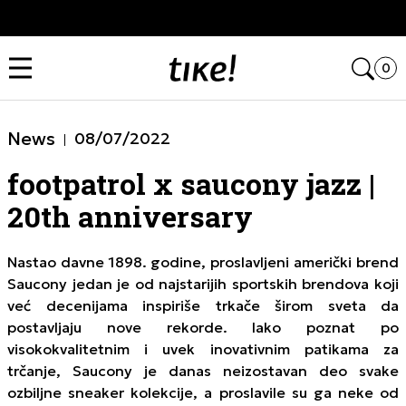
Kupi na 9 rata Banca Intesa karticama
Open
0
News
08/07/2022
footpatrol x saucony jazz |
20th anniversary
Nastao davne 1898. godine, proslavljeni američki brend
Saucony jedan je od najstarijih sportskih brendova koji
već decenijama inspiriše trkače širom sveta da
postavljaju nove rekorde. Iako poznat po
visokokvalitetnim i uvek inovativnim patikama za
trčanje, Saucony je danas neizostavan deo svake
ozbiljne sneaker kolekcije, a proslavile su ga neke od