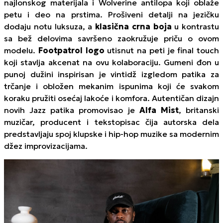
najlonskog materijala i
Wolverine
antilopa koji oblaže
petu i deo na prstima. Prošiveni detalji na jezičku
dodaju notu luksuza, a
klasična crna boja
u kontrastu
sa bež delovima savršeno zaokružuje priču o ovom
modelu.
Footpatrol logo
utisnut na peti je
final touch
koji stavlja akcenat na ovu kolaboraciju
.
Gumeni đon u
punoj dužini inspirisan je vintidž izgledom patika za
trčanje i obložen mekanim ispunima koji će svakom
koraku pružiti osećaj lakoće i komfora. Autentičan dizajn
novih Jazz patika promovisao je
Alfa Mist
, britanski
muzičar, producent i tekstopisac čija autorska dela
predstavljaju spoj klupske i hip-hop muzike sa modernim
džez improvizacijama.