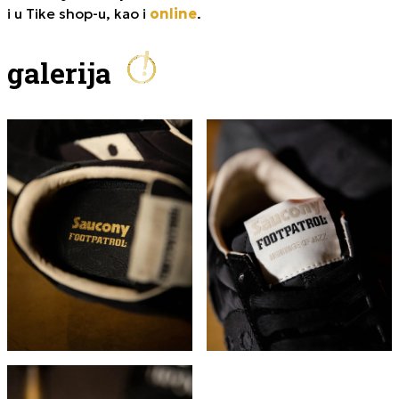
i u Tike shop-u, kao i
online
.
galerija