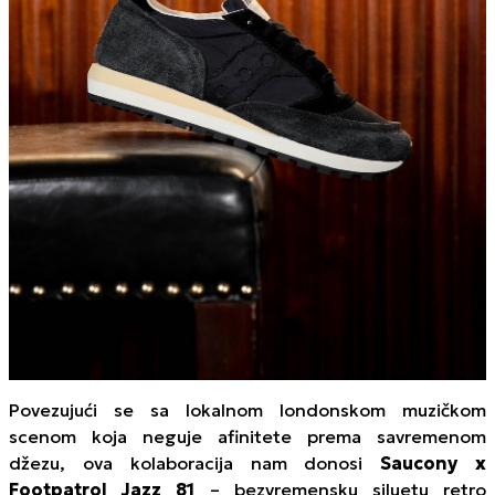
Povezujući se sa lokalnom londonskom muzičkom
scenom koja neguje afinitete prema savremenom
džezu, ova kolaboracija nam donosi
Saucony x
Footpatrol Jazz 81
– bezvremensku siluetu retro