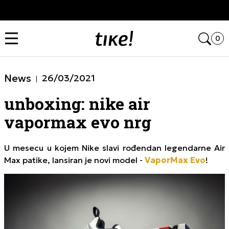
Kupi na 9 rata Banca Intesa karticama
Open
0
News
26/03/2021
unboxing: nike air
vapormax evo nrg
U mesecu u kojem Nike slavi rođendan legendarne Air
Max patike, lansiran je novi model -
VaporMax Evo
!