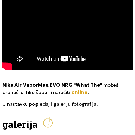
Nike Air VaporMax EVO NRG "What The"
možeš
pronaći u Tike šopu ili naručiti
online
.
U nastavku pogledaj i galeriju fotografija.
galerija