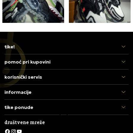
tike!
pomoć pri kupovini
korisnički servis
informacije
tike ponude
društvene mreže