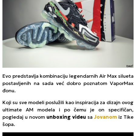
Evo predstavlja kombinaciju legendarnih Air Max silueta
postavljenih na sada već dobro poznatom VaporMax
đonu.
Koji su sve modeli poslužili kao inspiracija za dizajn ovog
ultimate
AM modela i po čemu je on specifičan,
pogledaj u novom
unboxing
videu
sa
Jovanom
iz Tike
šopa.