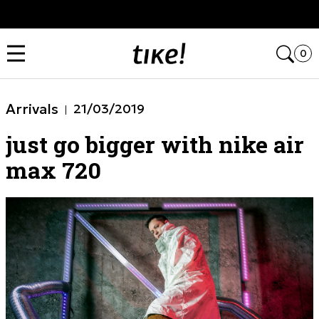
Kupi na 9 rata Banca Intesa karticama
Open
0
Arrivals
21/03/2019
just go bigger with nike air
max 720