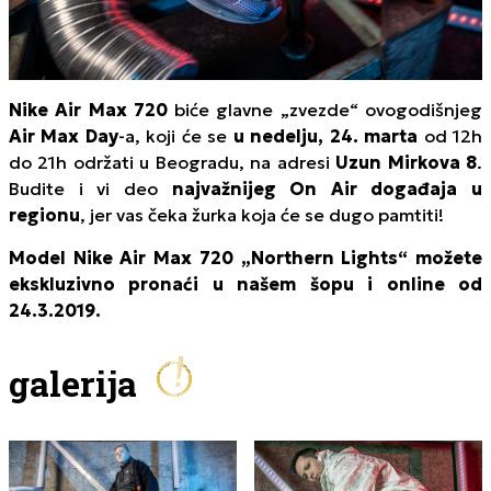
Nike Air Max 720
biće glavne „zvezde“ ovogodišnjeg
Air Max Day
-a, koji će se
u nedelju, 24. marta
od 12h
do 21h održati u Beogradu, na adresi
Uzun Mirkova 8
.
Budite i vi deo
najvažnijeg On Air događaja u
regionu
, jer vas čeka žurka koja će se dugo pamtiti!
Model Nike Air Max 720 „Northern Lights“ možete
ekskluzivno pronaći u našem šopu i online od
24.3.2019.
galerija