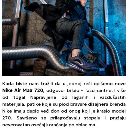
Kada biste nam tražili da u jednoj reči opišemo nove
Nike Air Max 720
, odgovor bi bio – fascinantne. I više
od toga! Napravljene od laganih i vazdušastih
materijala, patike koje su plod bravure dizajnera brenda
Nike imaju duplo veći đon od onog koji je krasio model
270. Savršeno se prilagođavaju stopalu i pružaju
neverovatan osećaj koračanja po oblacima.