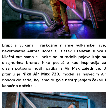
Erupcija vulkana i raskošne nijanse vulkanske lave,
neverovatna Aurora Borealis, izlazak i zalazak sunca i
Mlečni put samo su neke od prirodnih pojava koje su
dizajnerima brenda Nike poslužile kao inspiracija za
dizajn potpuno novih patika iz Air Max zajednice. U
pitanju je
Nike Air Max 720
, model sa najvećim Air
đonom do sada, koji smo dugo s nestrpljenjem čekali. I
konačno dočekali!