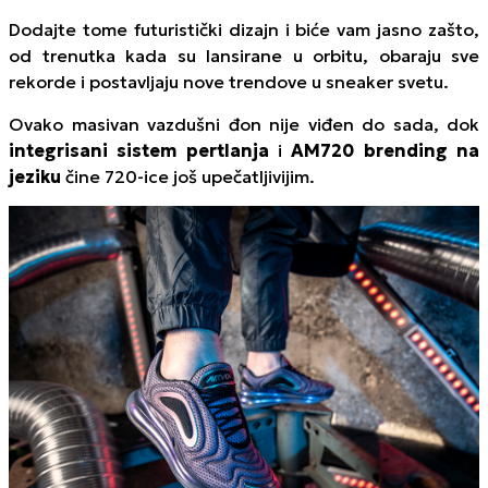
Dodajte tome futuristički dizajn i biće vam jasno zašto,
od trenutka kada su lansirane u orbitu, obaraju sve
rekorde i postavljaju nove trendove u
sneaker
svetu.
Ovako masivan vazdušni đon nije viđen do sada, dok
integrisani sistem pertlanja
i
AM720 brending na
jeziku
čine 720-ice još upečatljivijim.