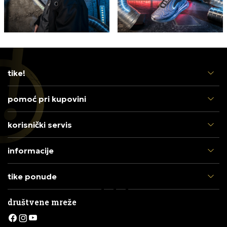
tike!
pomoć pri kupovini
korisnički servis
informacije
tike ponude
društvene mreže