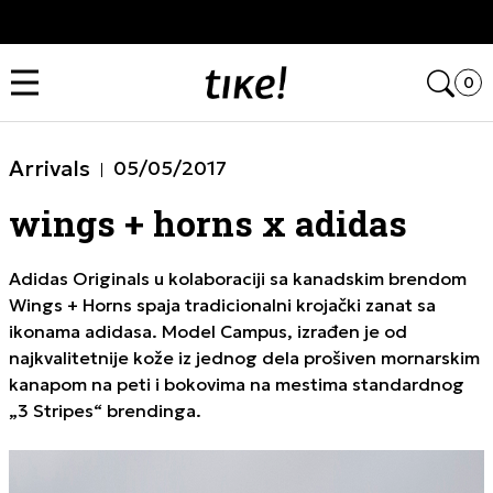
a
Click&Collect
Open
0
Arrivals
05/05/2017
wings + horns x adidas
Adidas Originals u kolaboraciji sa kanadskim brendom
Wings + Horns
spaja tradicionalni krojački zanat sa
ikonama adidasa. Model
Campus
, izrađen je od
najkvalitetnije kože iz jednog dela prošiven mornarskim
kanapom na peti i bokovima na mestima standardnog
„3 Stripes“ brendinga.