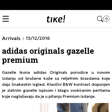
Kupi na 9 rata Banca Intesa karticama
Open
0
Arrivals
15/12/2016
adidas originals gazelle
premium
Gazelle ikona adidas Originals porodice u novom
izdanju od brušene kože sa reljefnim brazdama koje
daju Snakeskin izgled. Klasični B&W kontrast dopunjen
je zlatnim gazelle ispisom i blago voskiranim pertlama
koje naglašavaju da je u pitanju Premium izdanje.