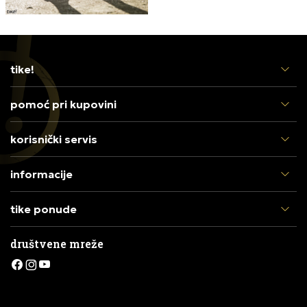
tike!
pomoć pri kupovini
korisnički servis
informacije
tike ponude
društvene mreže