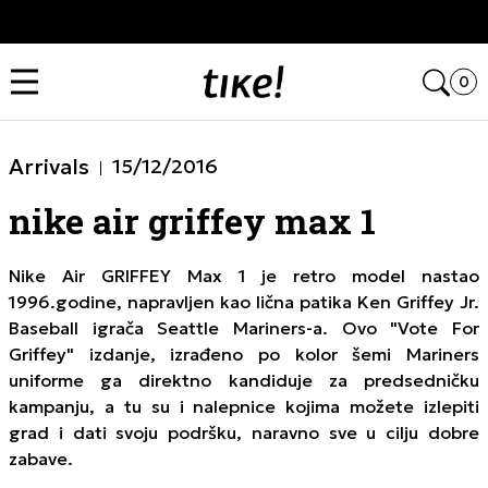
Kupi na 9 rata Banca Intesa karticama
Open
0
Arrivals
15/12/2016
nike air griffey max 1
Nike Air GRIFFEY Max 1 je retro model nastao
1996.godine, napravljen kao lična patika Ken Griffey Jr.
Baseball igrača Seattle Mariners-a. Ovo "Vote For
Griffey" izdanje, izrađeno po kolor šemi Mariners
uniforme ga direktno kandiduje za predsedničku
kampanju, a tu su i nalepnice kojima možete izlepiti
grad i dati svoju podršku, naravno sve u cilju dobre
zabave.