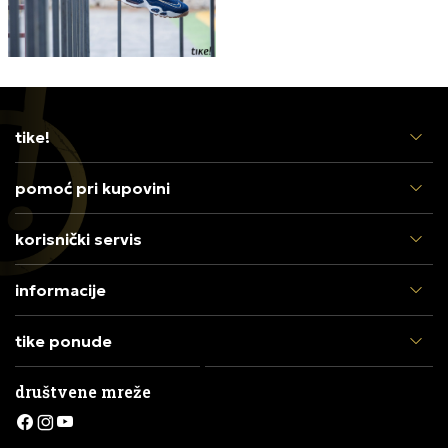
tike!
pomoć pri kupovini
korisnički servis
informacije
tike ponude
društvene mreže