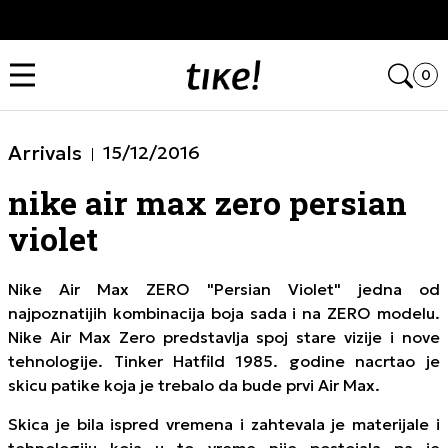
Kupi na 9 rata Banca Intesa karticama
Open
0
Arrivals
15/12/2016
nike air max zero persian
violet
Nike Air Max ZERO "Persian Violet" jedna od
najpoznatijih kombinacija boja sada i na ZERO modelu.
Nike Air Max Zero predstavlja spoj stare vizije i nove
tehnologije. Tinker Hatfild 1985. godine nacrtao je
skicu patike koja je trebalo da bude prvi Air Max.
Skica je bila ispred vremena i zahtevala je materijale i