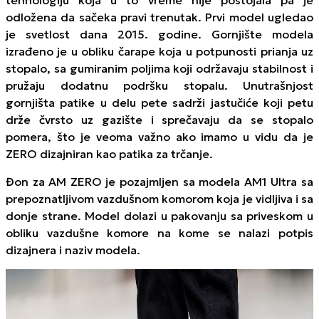
tehnologiju koja u to vreme nije postojala pa je
odložena da sačeka pravi trenutak. Prvi model ugledao
je svetlost dana 2015. godine. Gornjište modela
izrađeno je u obliku čarape koja u potpunosti prianja uz
stopalo, sa gumiranim poljima koji održavaju stabilnost i
pružaju dodatnu podršku stopalu. Unutrašnjost
gornjišta patike u delu pete sadrži jastučiće koji petu
drže čvrsto uz gazište i sprečavaju da se stopalo
pomera, što je veoma važno ako imamo u vidu da je
ZERO dizajniran kao patika za trčanje.
Đon za AM ZERO je pozajmljen sa modela AM1 Ultra sa
prepoznatljivom vazdušnom komorom koja je vidljiva i sa
donje strane. Model dolazi u pakovanju sa priveskom u
obliku vazdušne komore na kome se nalazi potpis
dizajnera i naziv modela.