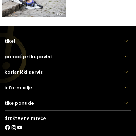
tike!
pomoć pri kupovini
korisnički servis
informacije
tike ponude
društvene mreže