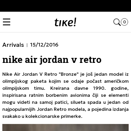
Kupi na 9 rata Banca Intesa karticama
Open
0
Arrivals
15/12/2016
nike air jordan v retro
Nike Air Jordan V Retro "Bronze" je još jedan model iz
olimpijskog paketa kojim se odaje počast američkom
olimpijskom timu. Kreirana davne 1990. godine,
inspirisana ratnim borbenim avionima čiji se elementi
mogu videti na samoj patici, silueta spada u jedan od
najpopularnijih Jordan Retro modela, a pojedina izdanja
svakako u kolekcionarske primerke.