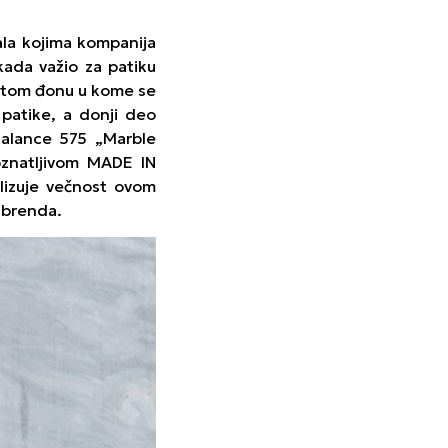
jala kojima kompanija
ada važio za patiku
astom đonu u kome se
patike, a donji deo
Balance 575 „Marble
oznatljivom MADE IN
lizuje večnost ovom
 brenda.