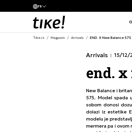
Pozovite nas
rs
va kompanije
011 422 1420
O
Tike.rs
Magazin
Arrivals
END. X New Balance 575
Arrivals
15/12/
end. x
New Balance i brita
575. Model spada u 
sobom donosi dozu 
dolazi iz estetike
modelu je predstavlj
mermera pa i ovom m