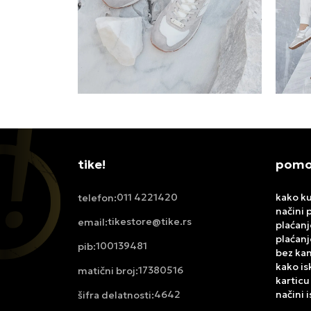
tike!
pomoć
011 4221420
kako ku
telefon:
načini 
tikestore@tike.rs
email:
plaćanj
plaćanj
100139481
pib:
bez ka
kako is
17380516
matični broj:
karticu
4642
načini 
šifra delatnosti: