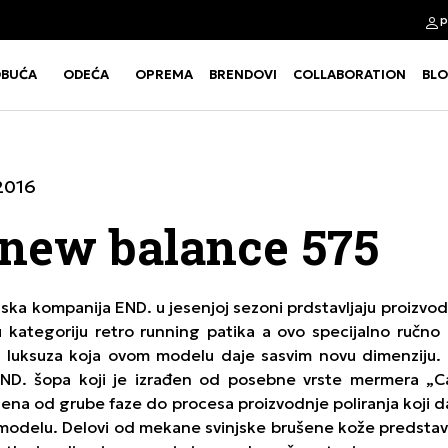
p
Kupi na 9 rata Banca Intesa karticama
BUĆA
ODEĆA
OPREMA
BRENDOVI
COLLABORATION
BL
Use shift+Enter to open or clos
Use shift+Enter to open or clos
2016
 new balance 575
nska kompanija END. u jesenjoj sezoni prdstavljaju proizvo
kategoriju retro running patika a ovo specijalno ručno 
luksuza koja ovom modelu daje sasvim novu dimenziju. I
 END. šopa koji je izrađen od posebne vrste mermera „
ena od grube faze do procesa proizvodnje poliranja koji daj
odelu. Delovi od mekane svinjske brušene kože predstavl