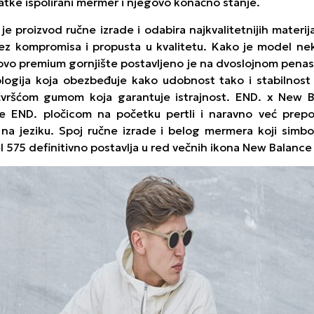
glatke ispolirani mermer i njegovo konačno stanje.
e proizvod ručne izrade i odabira najkvalitetnijih materi
ez kompromisa i propusta u kvalitetu. Kako je model nek
, ovo premium gornjište postavljeno je na dvoslojnom pen
logija koja obezbeđuje kako udobnost tako i stabilnost 
čvršćom gumom koja garantuje istrajnost. END. x New 
e END. pločicom na početku pertli i naravno već prep
 jeziku. Spoj ručne izrade i belog mermera koji simbo
 575 definitivno postavlja u red večnih ikona New Balance