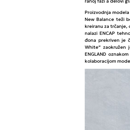
ranoj fazi a delovi 
Proizvodnja modela j
New Balance teži b
kreiranu za trčanje
nalazi ENCAP tehno
đona prekriven je 
White“ zaokružen j
ENGLAND oznakom na
kolaboracijom model