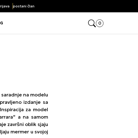
rijava
postani član
Click&Collect
Open mini cart, yo
0
OG
e the submenu
e the submenu
d saradnje na modelu
pravljeno izdanje sa
nspiracija za model
Carrara“ a na samom
e završni oblik sjaju
jaju mermer u svojoj