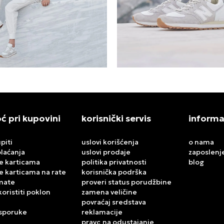
 pri kupovini
korisnički servis
informa
piti
uslovi korišćenja
o nama
plaćanja
uslovi prodaje
zaposlenj
e karticama
politika privatnosti
blog
e karticama na rate
korisnička podrška
mate
proveri status porudžbine
koristiti poklon
zamena veličine
povraćaj sredstava
isporuke
reklamacije
pravo na odustajanje