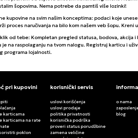
 ostalim šopovima. Nema potrebe da pamtiš više lozinki!
line kupovine na svim našim konceptima: podaci koje unes
rži proces naručivanja na bilo kom našem veb šopu. Kreni 
a klik od tebe: Kompletan pregled statusa, bodova, akcija i
je na raspolaganju na tvom nalogu. Registruj karticu i uživ
 programa lojalnosti.
 pri kupovini
korisnički servis
informa
piti
uslovi korišćenja
o nama
plaćanja
uslovi prodaje
zaposlenj
e karticama
politika privatnosti
blog
e karticama na rate
korisnička podrška
mate
proveri status porudžbine
koristiti poklon
zamena veličine