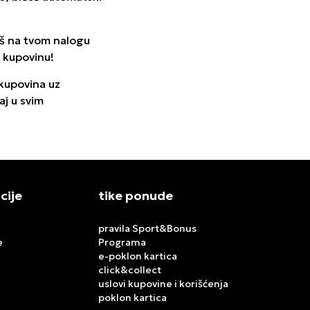
eš na tvom nalogu
u kupovinu!
 kupovina uz
aj u svim
cije
tike ponude
pravila Sport&Bonus
e
Programa
e-poklon kartica
click&collect
uslovi kupovine i korišćenja
poklon kartica