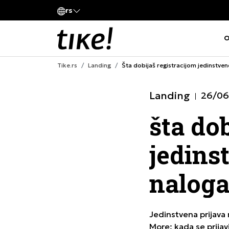
Pozovite nas
rs
eni naziva kompanije
011 422 1420
O
Tike.rs
Landing
Šta dobijaš registracijom jedinstve
Landing
26/06
šta do
jedins
naloga
Jedinstvena prijava 
More: kada se prija