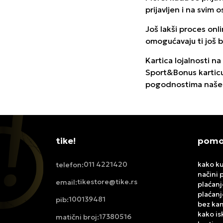
prijavljen i na svim
Još lakši proces on
omogućavaju ti još b
Kartica lojalnosti n
Sport&Bonus karticu 
pogodnostima našeg
tike!
pomoć
011 4221420
kako ku
telefon:
načini 
tikestore@tike.rs
email:
plaćanj
plaćanj
100139481
pib:
bez ka
kako is
17380516
matični broj: