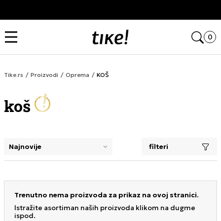
Pozovite nas
011 422 1420
Open
0
Tike.rs
Proizvodi
Oprema
KOŠ
koš
filteri
selecting a filter closes the filters and loads new product
Trenutno nema proizvoda za prikaz na ovoj stranici.
Istražite asortiman naših proizvoda klikom na dugme
ispod.