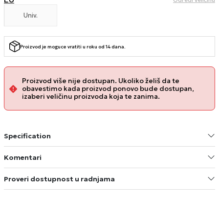
Univ.
Proizvod je moguce vratiti u roku od 14 dana.
Proizvod više nije dostupan. Ukoliko želiš da te
obavestimo kada proizvod ponovo bude dostupan,
izaberi veličinu proizvoda koja te zanima.
Specification
Komentari
Proveri dostupnost u radnjama