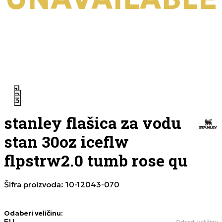
1
2
3
stanley flašica za vodu
stan 30oz iceflw
flpstrw2.0 tumb rose qu
Šifra proizvoda:
10-12043-070
Odaberi veličinu
:
EU
Odredi veličinu