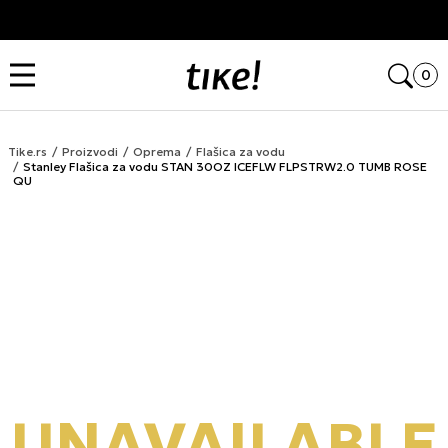
Kupi na 9 rata Banca Intesa karticama
Open
0
Tike.rs
Proizvodi
Oprema
Flašica za vodu
Stanley Flašica za vodu STAN 30OZ ICEFLW FLPSTRW2.0 TUMB ROSE
QU
UNAVAILABLE