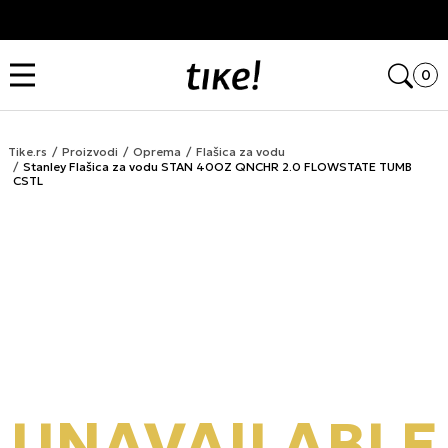
Kupi na 9 rata Banca Intesa karticama
Open
0
Tike.rs
Proizvodi
Oprema
Flašica za vodu
Stanley Flašica za vodu STAN 40OZ QNCHR 2.0 FLOWSTATE TUMB
CSTL
UNAVAILABLE