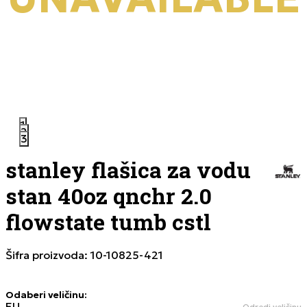
1
2
3
stanley flašica za vodu
stan 40oz qnchr 2.0
flowstate tumb cstl
Šifra proizvoda:
10-10825-421
Odaberi veličinu
:
EU
Odredi veličinu