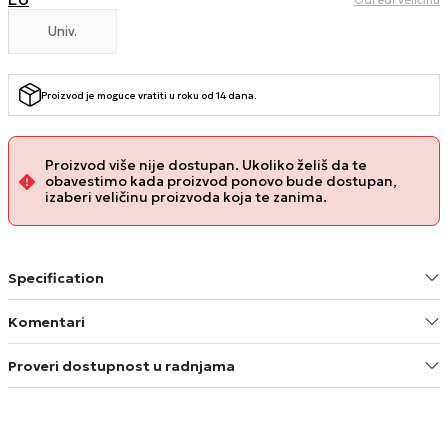
Univ.
Proizvod je moguce vratiti u roku od 14 dana.
Proizvod više nije dostupan. Ukoliko želiš da te
obavestimo kada proizvod ponovo bude dostupan,
izaberi veličinu proizvoda koja te zanima.
Specification
Komentari
Proveri dostupnost u radnjama