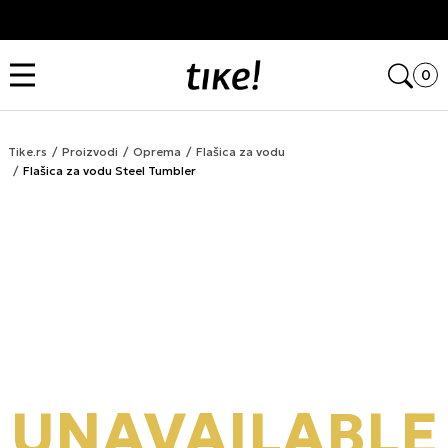
Kupi na 9 rata Banca Intesa karticama
Open
0
Tike.rs
Proizvodi
Oprema
Flašica za vodu
Flašica za vodu Steel Tumbler
UNAVAILABLE