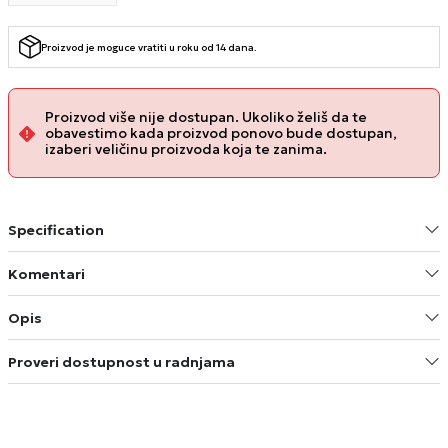
Proizvod je moguce vratiti u roku od 14 dana.
Proizvod više nije dostupan. Ukoliko želiš da te
obavestimo kada proizvod ponovo bude dostupan,
izaberi veličinu proizvoda koja te zanima.
Specification
Komentari
Opis
Proveri dostupnost u radnjama