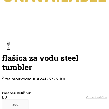
1
2
flašica za vodu steel
tumbler
Šifra proizvoda:
JCAVA125723-101
Odaberi veličinu
:
EU
Odredi veličinu
Univ.