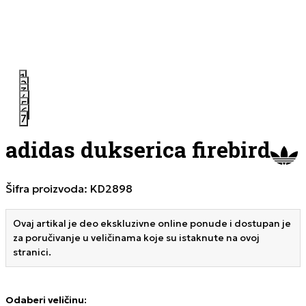
1
2
3
4
5
6
7
adidas dukserica firebird
Šifra proizvoda:
KD2898
Ovaj artikal je deo ekskluzivne online ponude i dostupan je
za poručivanje u veličinama koje su istaknute na ovoj
stranici.
Odaberi veličinu
: