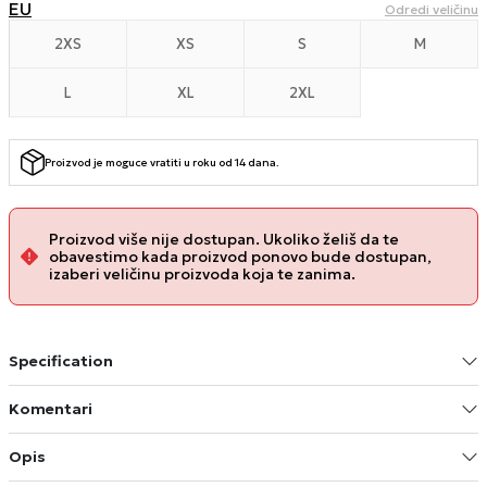
EU
Odredi veličinu
2XS
XS
S
M
L
XL
2XL
Proizvod je moguce vratiti u roku od 14 dana.
Proizvod više nije dostupan. Ukoliko želiš da te
obavestimo kada proizvod ponovo bude dostupan,
izaberi veličinu proizvoda koja te zanima.
Specification
Komentari
Opis